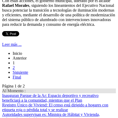
Con estas acciones, el gobierno municipal, liderado por el alcalde
Rafael Morales
, siguiendo los lineamientos del Ejecutivo Nacional
busca potenciar la transición a tecnologías de iluminación modernas
y eficientes, mediante el desarrollo de una política de modernización
del sistema público de alumbrado con intervenciones innovadoras
para reducir la demanda y consumo de energía eléctrica.
Leer más ...
Inicio
Anterior
1
2
Siguiente
Final
Página 1 de 2
Al Momento :
Inauguran Parque de la Ar
: Espacio deportivo y recreativo
beneficiará a la comunidad, mientras que el Plan
Registro Único de Viviend
: El censo está dirigido a hogares con
etiqueta roja o pérdida total y se realizar
Autoridades supervisan es
: Ministra de Hábitat y Vivienda,