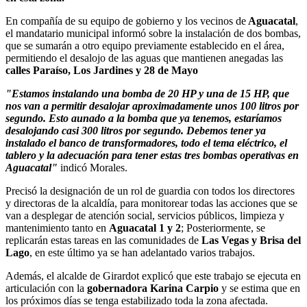
En compañía de su equipo de gobierno y los vecinos de
Aguacatal
,
el mandatario municipal informó sobre la instalación de dos bombas,
que se sumarán a otro equipo previamente establecido en el área,
permitiendo el desalojo de las aguas que mantienen anegadas las
calles Paraíso, Los Jardines y 28 de Mayo
"Estamos instalando una bomba de 20 HP y una de 15 HP, que
nos van a permitir desalojar aproximadamente unos 100 litros por
segundo. Esto aunado a la bomba que ya tenemos, estaríamos
desalojando casi 300 litros por segundo. Debemos tener ya
instalado el banco de transformadores, todo el tema eléctrico, el
tablero y la adecuación para tener estas tres bombas operativas en
Aguacatal"
indicó Morales.
Precisó la designación de un rol de guardia con todos los directores
y directoras de la alcaldía, para monitorear todas las acciones que se
van a desplegar de atención social, servicios públicos, limpieza y
mantenimiento tanto en
Aguacatal 1 y 2
; Posteriormente, se
replicarán estas tareas en las comunidades de
Las Vegas y Brisa del
Lago
, en este último ya se han adelantado varios trabajos.
Además, el alcalde de Girardot explicó que este trabajo se ejecuta en
articulación con la
gobernadora Karina Carpio
y se estima que en
los próximos días se tenga estabilizado toda la zona afectada.