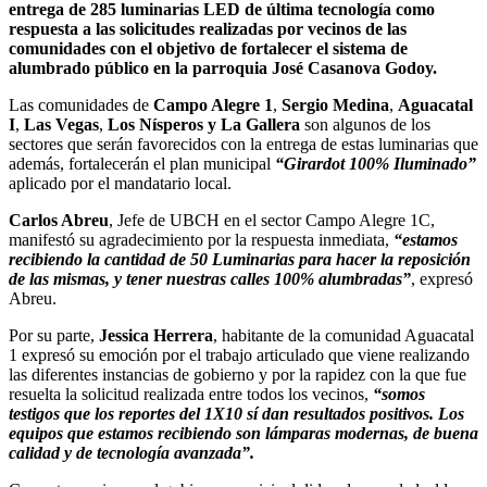
entrega de 285 luminarias LED de última tecnología como
respuesta a las solicitudes realizadas por vecinos de las
comunidades con el objetivo de fortalecer el sistema de
alumbrado público en la parroquia José Casanova Godoy.
Las comunidades de
Campo Alegre 1
,
Sergio Medina
,
Aguacatal
I
,
Las Vegas
,
Los Nísperos y La Gallera
son algunos de los
sectores que serán favorecidos con la entrega de estas luminarias que
además, fortalecerán el plan municipal
“Girardot 100% Iluminado”
aplicado por el mandatario local.
Carlos Abreu
, Jefe de UBCH en el sector Campo Alegre 1C,
manifestó su agradecimiento por la respuesta inmediata,
“estamos
recibiendo la cantidad de 50 Luminarias para hacer la reposición
de las mismas, y tener nuestras calles 100% alumbradas”
, expresó
Abreu.
Por su parte,
Jessica Herrera
, habitante de la comunidad Aguacatal
1 expresó su emoción por el trabajo articulado que viene realizando
las diferentes instancias de gobierno y por la rapidez con la que fue
resuelta la solicitud realizada entre todos los vecinos,
“somos
testigos que los reportes del 1X10 sí dan resultados positivos. Los
equipos que estamos recibiendo son lámparas modernas, de buena
calidad y de tecnología avanzada”.