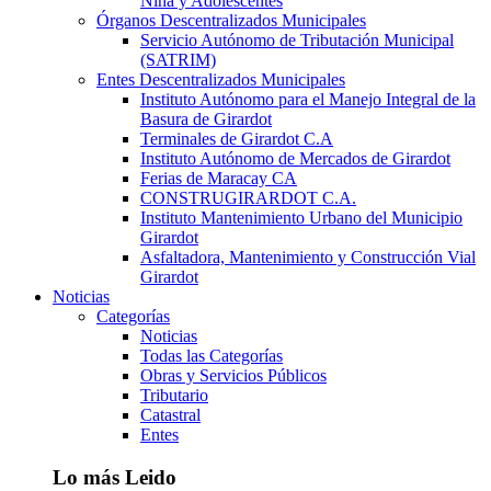
Niña y Adolescentes
Órganos Descentralizados Municipales
Servicio Autónomo de Tributación Municipal
(SATRIM)
Entes Descentralizados Municipales
Instituto Autónomo para el Manejo Integral de la
Basura de Girardot
Terminales de Girardot C.A
Instituto Autónomo de Mercados de Girardot
Ferias de Maracay CA
CONSTRUGIRARDOT C.A.
Instituto Mantenimiento Urbano del Municipio
Girardot
Asfaltadora, Mantenimiento y Construcción Vial
Girardot
Noticias
Categorías
Noticias
Todas las Categorías
Obras y Servicios Públicos
Tributario
Catastral
Entes
Lo más Leido