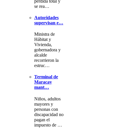
pérdida total y
se rea…
Autoridades
supervisan e…
Ministra de
Hábitat y
Vivienda,
gobernadora y
alcalde
recorrieron la
estruc…
Terminal de
Maracay
mant…
Niños, adultos
mayores y
personas con
discapacidad no
pagan el
impuesto de …