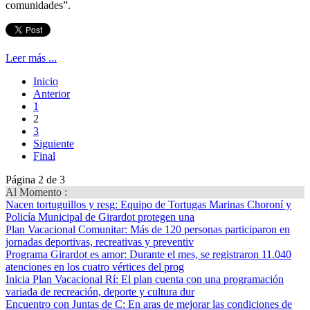
comunidades”.
Leer más ...
Inicio
Anterior
1
2
3
Siguiente
Final
Página 2 de 3
Al Momento :
Nacen tortuguillos y resg
: Equipo de Tortugas Marinas Choroní y
Policía Municipal de Girardot protegen una
Plan Vacacional Comunitar
: Más de 120 personas participaron en
jornadas deportivas, recreativas y preventiv
Programa Girardot es amor
: Durante el mes, se registraron 11.040
atenciones en los cuatro vértices del prog
Inicia Plan Vacacional Rí
: El plan cuenta con una programación
variada de recreación, deporte y cultura dur
Encuentro con Juntas de C
: En aras de mejorar las condiciones de