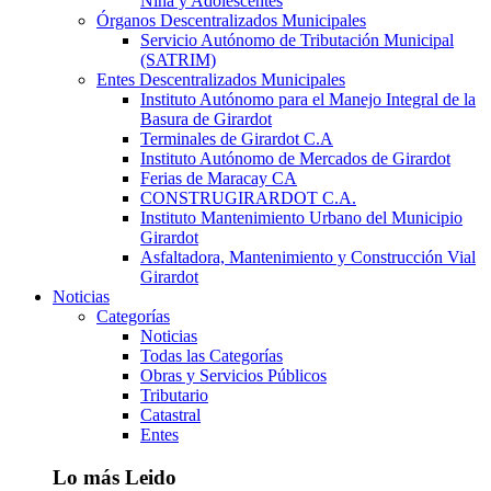
Niña y Adolescentes
Órganos Descentralizados Municipales
Servicio Autónomo de Tributación Municipal
(SATRIM)
Entes Descentralizados Municipales
Instituto Autónomo para el Manejo Integral de la
Basura de Girardot
Terminales de Girardot C.A
Instituto Autónomo de Mercados de Girardot
Ferias de Maracay CA
CONSTRUGIRARDOT C.A.
Instituto Mantenimiento Urbano del Municipio
Girardot
Asfaltadora, Mantenimiento y Construcción Vial
Girardot
Noticias
Categorías
Noticias
Todas las Categorías
Obras y Servicios Públicos
Tributario
Catastral
Entes
Lo más Leido