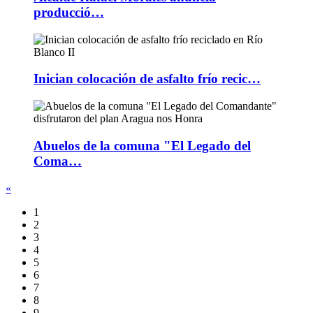
producció…
Inician colocación de asfalto frío recic…
Abuelos de la comuna "El Legado del
Coma…
«
1
2
3
4
5
6
7
8
9