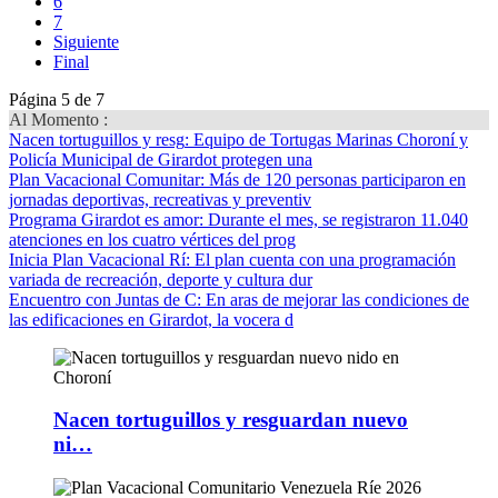
6
7
Siguiente
Final
Página 5 de 7
Al Momento :
Nacen tortuguillos y resg
: Equipo de Tortugas Marinas Choroní y
Policía Municipal de Girardot protegen una
Plan Vacacional Comunitar
: Más de 120 personas participaron en
jornadas deportivas, recreativas y preventiv
Programa Girardot es amor
: Durante el mes, se registraron 11.040
atenciones en los cuatro vértices del prog
Inicia Plan Vacacional Rí
: El plan cuenta con una programación
variada de recreación, deporte y cultura dur
Encuentro con Juntas de C
: En aras de mejorar las condiciones de
las edificaciones en Girardot, la vocera d
Nacen tortuguillos y resguardan nuevo
ni…