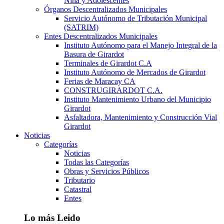
Niña y Adolescentes
Órganos Descentralizados Municipales
Servicio Autónomo de Tributación Municipal
(SATRIM)
Entes Descentralizados Municipales
Instituto Autónomo para el Manejo Integral de la
Basura de Girardot
Terminales de Girardot C.A
Instituto Autónomo de Mercados de Girardot
Ferias de Maracay CA
CONSTRUGIRARDOT C.A.
Instituto Mantenimiento Urbano del Municipio
Girardot
Asfaltadora, Mantenimiento y Construcción Vial
Girardot
Noticias
Categorías
Noticias
Todas las Categorías
Obras y Servicios Públicos
Tributario
Catastral
Entes
Lo más Leido