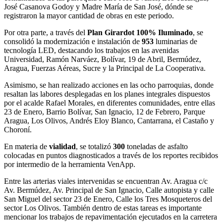
José Casanova Godoy y Madre María de San José, dónde se
registraron la mayor cantidad de obras en este periodo.
Por otra parte, a través del
Plan Girardot 100% Iluminado
, se
consolidó la modernización e instalación de
953
luminarias de
tecnología LED, destacando los trabajos en las avenidas
Universidad, Ramón Narváez, Bolívar, 19 de Abril, Bermúdez,
Aragua, Fuerzas Aéreas, Sucre y la Principal de La Cooperativa.
Asimismo, se han realizado acciones en las ocho parroquias, donde
resaltan las labores desplegadas en los planes integrales dispuestos
por el acalde Rafael Morales, en diferentes comunidades, entre ellas
23 de Enero, Barrio Bolívar, San Ignacio, 12 de Febrero, Parque
Aragua, Los Olivos, Andrés Eloy Blanco, Cantarrana, el Castaño y
Choroní.
En materia de
vialidad
, se totalizó
300
toneladas de asfalto
colocadas en puntos diagnosticados a través de los reportes recibidos
por intermedio de la herramienta VenApp.
Entre las arterias viales intervenidas se encuentran Av. Aragua c/c
Av. Bermúdez, Av. Principal de San Ignacio, Calle autopista y calle
San Miguel del sector 23 de Enero, Calle los Tres Mosqueteros del
sector Los Olivos. También dentro de estas tareas es importante
mencionar los trabajos de repavimentación ejecutados en la carretera