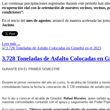
Las continuas precipitaciones registradas durante este periodo han afe
recuperación vial con la orientación de nuestros vecinos, vecinas, 
condiciones”.
En el inicio del
mes de agostos
, arrancó de manera acelerada las jorn
Jacinto
.
Leer más ...
3.728 Toneladas de Asfalto Colocadas en G
DURANTE EN EL PRIMER SEMESTRE
Durante el primer semestre del año en curso, la alcaldía de Girardot a trav
consolidando hasta la fecha la colocación de 3.728 toneladas de asfalto pro
Así lo dio a conocer el alcalde de Girardot,
Rafael Morales
, quien señaló q
nuestras comunidades contando con el apoyo y seguimiento del Poder Popular
A su vez expresó,
“Hemos venido avanzando dentro de nuestro plan vial 