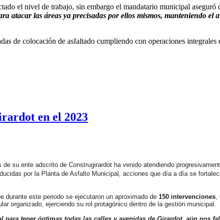
ctado el nivel de trabajo, sin embargo el mandatario municipal aseguró 
para atacar las áreas ya precisadas por ellos mismos, manteniendo el 
adas de colocación de asfaltado cumpliendo con operaciones integrales e
irardot en el 2023
és de su ente adscrito de Construgirardot ha venido atendiendo progresivament
ducidas por la Planta de Asfalto Municipal, acciones que día a día se fortale
ue durante este periodo se ejecutaron un aproximado de
150 intervenciones
,
 organizado, ejerciendo su rol protagónico dentro de la gestión municipal.
para tener óptimas todas las calles y avenidas de Girardot, aún nos fal