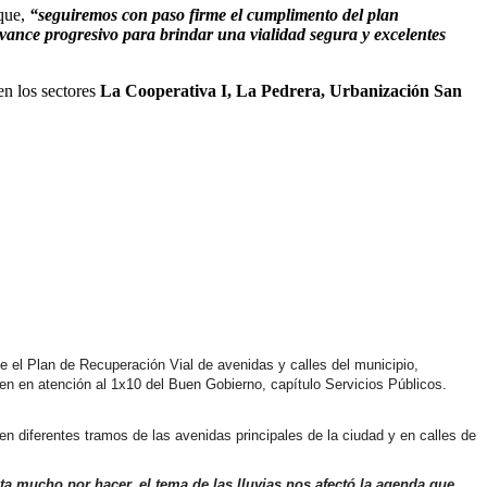
que,
“seguiremos con paso firme el cumplimento del plan
avance progresivo para brindar una vialidad segura y excelentes
n los sectores
La Cooperativa I, La Pedrera, Urbanización San
e el Plan de Recuperación Vial de avenidas y calles del municipio,
cen en atención al 1x10 del Buen Gobierno, capítulo Servicios Públicos.
 en diferentes tramos de las avenidas principales de la ciudad y en calles de
ta mucho por hacer, el tema de las lluvias nos afectó la agenda que