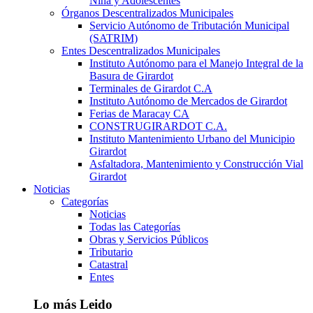
Niña y Adolescentes
Órganos Descentralizados Municipales
Servicio Autónomo de Tributación Municipal
(SATRIM)
Entes Descentralizados Municipales
Instituto Autónomo para el Manejo Integral de la
Basura de Girardot
Terminales de Girardot C.A
Instituto Autónomo de Mercados de Girardot
Ferias de Maracay CA
CONSTRUGIRARDOT C.A.
Instituto Mantenimiento Urbano del Municipio
Girardot
Asfaltadora, Mantenimiento y Construcción Vial
Girardot
Noticias
Categorías
Noticias
Todas las Categorías
Obras y Servicios Públicos
Tributario
Catastral
Entes
Lo más Leido