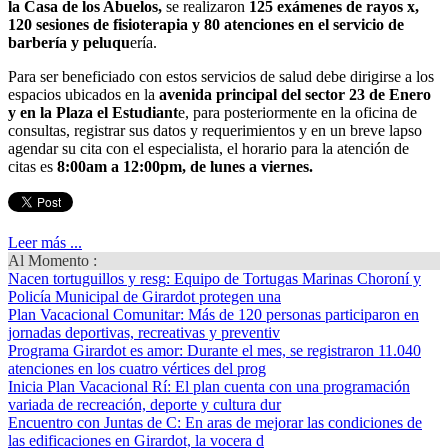
la Casa de los Abuelos,
se realizaron
125 exámenes de rayos x,
120 sesiones de fisioterapia y 80 atenciones en el servicio de
barbería y peluqu
ería.
Para ser beneficiado con estos servicios de salud debe dirigirse a los
espacios ubicados en la
avenida principal del sector 23 de Enero
y en la Plaza el Estudiant
e, para posteriormente en la oficina de
consultas, registrar sus datos y requerimientos y en un breve lapso
agendar su cita con el especialista, el horario para la atención de
citas es
8:00am a 12:00pm, de lunes a viernes.
Leer más ...
Al Momento :
Nacen tortuguillos y resg
: Equipo de Tortugas Marinas Choroní y
Policía Municipal de Girardot protegen una
Plan Vacacional Comunitar
: Más de 120 personas participaron en
jornadas deportivas, recreativas y preventiv
Programa Girardot es amor
: Durante el mes, se registraron 11.040
atenciones en los cuatro vértices del prog
Inicia Plan Vacacional Rí
: El plan cuenta con una programación
variada de recreación, deporte y cultura dur
Encuentro con Juntas de C
: En aras de mejorar las condiciones de
las edificaciones en Girardot, la vocera d