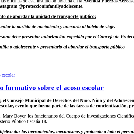
as oficinas de esta institución ubicada en la
Avenida Fuerzas Aéreas,
nstagram @proteccioninfantilyadolecente.
nto de abordar la unidad de transporte público:
entar la partida de nacimiento y anexarla al boleto de viaje.
rsona debe presentar autorización expedida por el Concejo de Protecci
 niña o adolescente y presentarlo al abordar el transporte público
 formativo sobre el acoso escolar
or, el Consejo Municipal de Derechos del Niño, Niña y del Adolesc
scolar, evento que forma parte de las tareas de concientización, pro
 Mary Boyer, los funcionarios del Cuerpo de Investigaciones Científica
erio Público fiscalía 18.
bjetivo dar las herramientas, mecanismos y protocolo a todo el perso