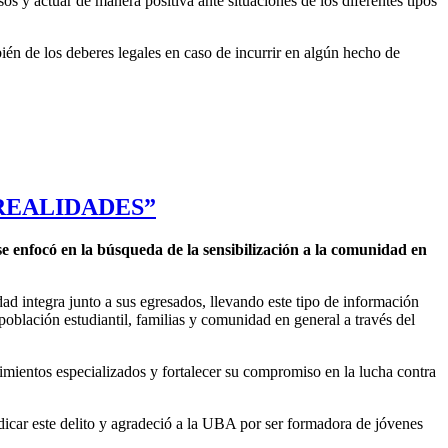
s y actuar de manera positiva ante situaciones de los diferentes tipos
ién de los deberes legales en caso de incurrir en algún hecho de
 REALIDADES”
se enfocó en la búsqueda de la sensibilización a la comunidad en
ad integra junto a sus egresados, llevando este tipo de información
población estudiantil, familias y comunidad en general a través del
cimientos especializados y fortalecer su compromiso en la lucha contra
dicar este delito y agradeció a la UBA por ser formadora de jóvenes