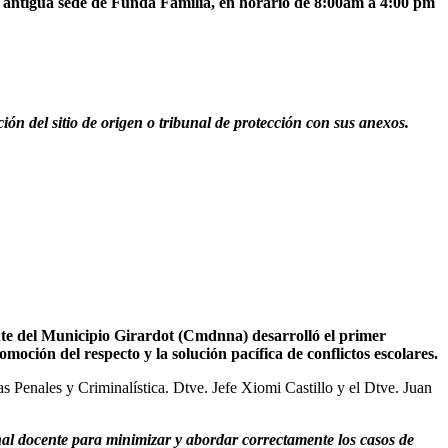
 antigua sede de Funda Familia, en horario de 8:00am a 4:00 pm
ón del sitio de origen o tribunal de protección con sus anexos.
ente del Municipio Girardot (Cmdnna) desarrolló el primer
moción del respecto y la solución pacífica de conflictos escolares.
s Penales y Criminalística. Dtve. Jefe Xiomi Castillo y el Dtve. Juan
nal docente para minimizar y abordar correctamente los casos de