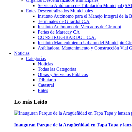
Órganos Descentralizados Municipales
Servicio Autónomo de Tributación Municipal (S
Entes Descentralizados Municipales
Instituto Autónomo para el Manejo Integral de la 
Terminales de Girardot C.A
Instituto Autónomo de Mercados de Girardot
Ferias de Maracay CA
CONSTRUGIRARDOT C.A.
Instituto Mantenimiento Urbano del Municipio Gir
Asfaltadora, Mantenimiento y Construcción Vial G
Noticias
Categorías
Noticias
Todas las Categorías
Obras y Servicios Públicos
Tributario
Catastral
Entes
Lo más Leido
Inauguran Parque de la Aragüeñidad en Tapa Tapa y lanz