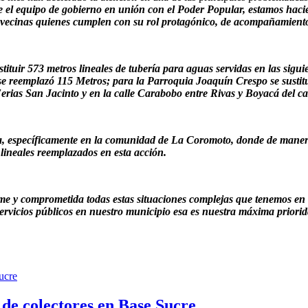
el equipo de gobierno en unión con el Poder Popular, estamos hacien
 y vecinas quienes cumplen con su rol protagónico, de acompañamient
tituir 573 metros lineales de tubería para aguas servidas en las sigu
se reemplazó 115 Metros; para la Parroquia Joaquín Crespo se sustit
rias San Jacinto y en la calle Carabobo entre Rivas y Boyacá del cas
, específicamente en la comunidad de La Coromoto, donde de manera 
 lineales reemplazados en esta acción.
e y comprometida todas estas situaciones complejas que tenemos en l
servicios públicos en nuestro municipio esa es nuestra máxima priori
de colectores en Base Sucre