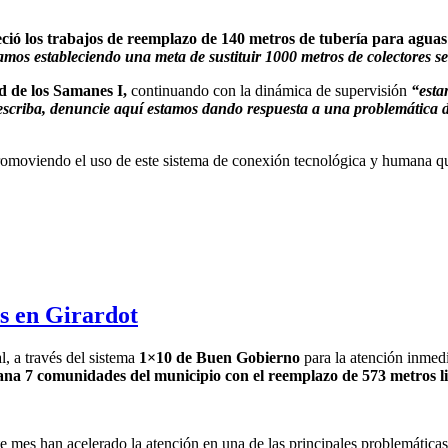
ió los trabajos de reemplazo de 140 metros de tubería para aguas 
estamos estableciendo una meta de sustituir 1000 metros de colectores
d de los Samanes I,
continuando con la dinámica de supervisión
“esta
escriba, denuncie aquí estamos dando respuesta a una problemática d
omoviendo el uso de este sistema de conexión tecnológica y humana que
os en Girardot
l, a través del sistema
1×10 de Buen Gobierno
para la atención inmedia
ana 7 comunidades del municipio con el reemplazo de 573 metros lin
ste mes han acelerado la atención en una de las principales problemáticas