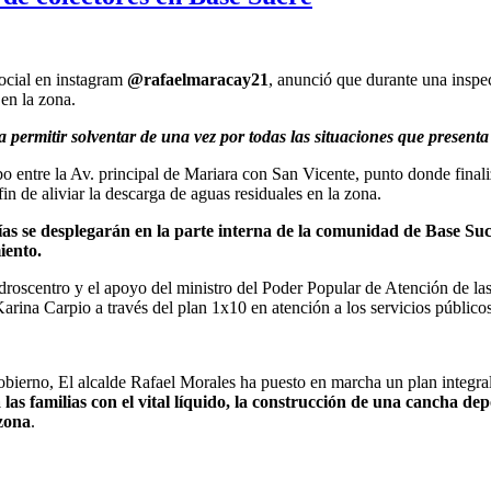
social en instagram
@rafaelmaracay21
, anunció que durante una inspec
 en la zona.
 permitir solventar de una vez por todas las situaciones que present
cabo entre la Av. principal de Mariara con San Vicente, punto donde fina
fin de aliviar la descarga de aguas residuales en la zona.
ías se desplegarán en la parte interna de la comunidad de Base Suc
iento.
hidroscentro y el apoyo del ministro del Poder Popular de Atención de 
arina Carpio a través del plan 1x10 en atención a los servicios públicos
obierno, El alcalde Rafael Morales ha puesto en marcha un plan integra
a las familias con el vital líquido, la construcción de una cancha d
 zona
.