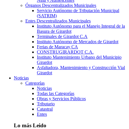
Niña y Adolescentes
Órganos Descentralizados Municipales
Servicio Autónomo de Tributación Municipal
(SATRIM)
Entes Descentralizados Municipales
Instituto Autónomo para el Manejo Integral de la
Basura de Girardot
Terminales de Girardot C.A
Instituto Autónomo de Mercados de Girardot
Ferias de Maracay CA
CONSTRUGIRARDOT C.A.
Instituto Mantenimiento Urbano del Municipio
Girardot
Asfaltadora, Mantenimiento y Construcción Vial
Girardot
Noticias
Categorías
Noticias
Todas las Categorías
Obras y Servicios Públicos
Tributario
Catastral
Entes
Lo más Leido