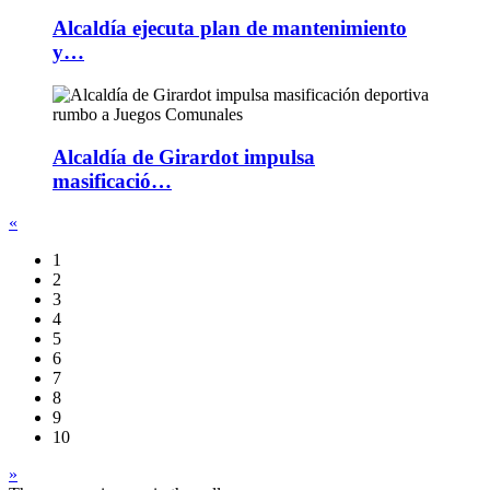
Alcaldía ejecuta plan de mantenimiento
y…
Alcaldía de Girardot impulsa
masificació…
«
1
2
3
4
5
6
7
8
9
10
»