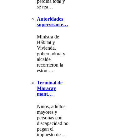
pérdida total y
se rea…
Autoridades
supervisan e…
Ministra de
Hábitat y
Vivienda,
gobernadora y
alcalde
recorrieron la
estruc…
Terminal de
Maracay
mant…
Niños, adultos
mayores y
personas con
discapacidad no
pagan el
impuesto de …