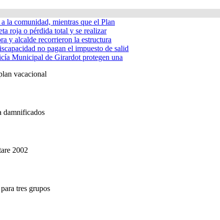
á a la comunidad, mientras que el Plan
ta roja o pérdida total y se realizar
a y alcalde recorrieron la estructura
iscapacidad no pagan el impuesto de salid
icía Municipal de Girardot protegen una