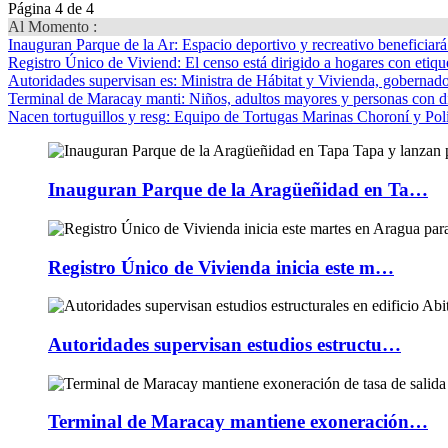
Página 4 de 4
Al Momento :
Inauguran Parque de la Ar
: Espacio deportivo y recreativo beneficiar
Registro Único de Viviend
: El censo está dirigido a hogares con etique
Autoridades supervisan es
: Ministra de Hábitat y Vivienda, gobernador
Terminal de Maracay manti
: Niños, adultos mayores y personas con d
Nacen tortuguillos y resg
: Equipo de Tortugas Marinas Choroní y Pol
Inauguran Parque de la Aragüeñidad en Ta…
Registro Único de Vivienda inicia este m…
Autoridades supervisan estudios estructu…
Terminal de Maracay mantiene exoneración…