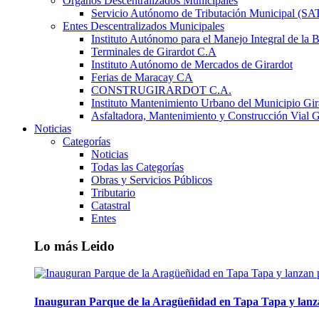
Órganos Descentralizados Municipales
Servicio Autónomo de Tributación Municipal (S
Entes Descentralizados Municipales
Instituto Autónomo para el Manejo Integral de la 
Terminales de Girardot C.A
Instituto Autónomo de Mercados de Girardot
Ferias de Maracay CA
CONSTRUGIRARDOT C.A.
Instituto Mantenimiento Urbano del Municipio Gir
Asfaltadora, Mantenimiento y Construcción Vial G
Noticias
Categorías
Noticias
Todas las Categorías
Obras y Servicios Públicos
Tributario
Catastral
Entes
Lo más Leido
Inauguran Parque de la Aragüeñidad en Tapa Tapa y lanz