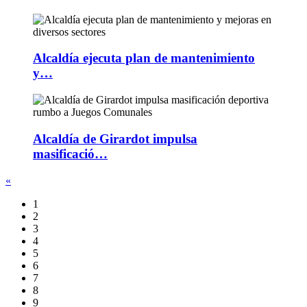
Alcaldía ejecuta plan de mantenimiento
y…
Alcaldía de Girardot impulsa
masificació…
«
1
2
3
4
5
6
7
8
9