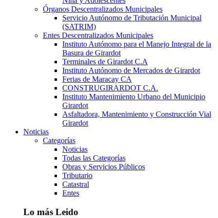
Niña y Adolescentes
Órganos Descentralizados Municipales
Servicio Autónomo de Tributación Municipal
(SATRIM)
Entes Descentralizados Municipales
Instituto Autónomo para el Manejo Integral de la
Basura de Girardot
Terminales de Girardot C.A
Instituto Autónomo de Mercados de Girardot
Ferias de Maracay CA
CONSTRUGIRARDOT C.A.
Instituto Mantenimiento Urbano del Municipio
Girardot
Asfaltadora, Mantenimiento y Construcción Vial
Girardot
Noticias
Categorías
Noticias
Todas las Categorías
Obras y Servicios Públicos
Tributario
Catastral
Entes
Lo más Leido