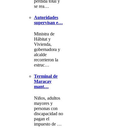
pérdida total y
se rea…
Autoridades
supervisan e…
Ministra de
Hábitat y
Vivienda,
gobernadora y
alcalde
recorrieron la
estruc…
Terminal de
Maracay
mant…
Niños, adultos
mayores y
personas con
discapacidad no
pagan el
impuesto de …