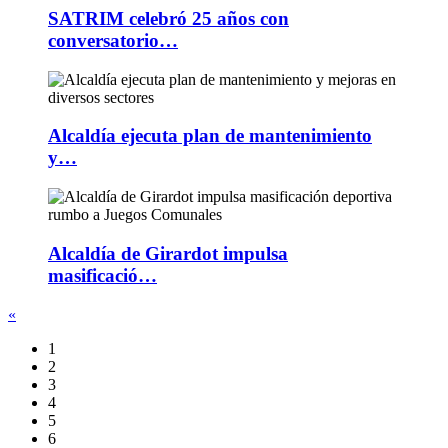
SATRIM celebró 25 años con
conversatorio…
Alcaldía ejecuta plan de mantenimiento
y…
Alcaldía de Girardot impulsa
masificació…
«
1
2
3
4
5
6