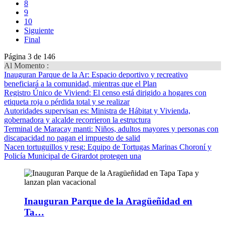
8
9
10
Siguiente
Final
Página 3 de 146
Al Momento :
Inauguran Parque de la Ar
: Espacio deportivo y recreativo
beneficiará a la comunidad, mientras que el Plan
Registro Único de Viviend
: El censo está dirigido a hogares con
etiqueta roja o pérdida total y se realizar
Autoridades supervisan es
: Ministra de Hábitat y Vivienda,
gobernadora y alcalde recorrieron la estructura
Terminal de Maracay manti
: Niños, adultos mayores y personas con
discapacidad no pagan el impuesto de salid
Nacen tortuguillos y resg
: Equipo de Tortugas Marinas Choroní y
Policía Municipal de Girardot protegen una
Inauguran Parque de la Aragüeñidad en
Ta…