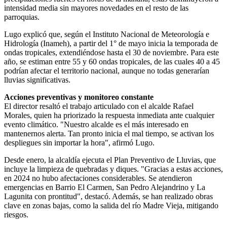
intensidad media sin mayores novedades en el resto de las
parroquias.
Lugo explicó que, según el Instituto Nacional de Meteorología e
Hidrología (Inameh), a partir del 1° de mayo inicia la temporada de
ondas tropicales, extendiéndose hasta el 30 de noviembre. Para este
año, se estiman entre 55 y 60 ondas tropicales, de las cuales 40 a 45
podrían afectar el territorio nacional, aunque no todas generarían
lluvias significativas.
Acciones preventivas y monitoreo constante
El director resaltó el trabajo articulado con el alcalde Rafael
Morales, quien ha priorizado la respuesta inmediata ante cualquier
evento climático. "Nuestro alcalde es el más interesado en
mantenernos alerta. Tan pronto inicia el mal tiempo, se activan los
despliegues sin importar la hora", afirmó Lugo.
Desde enero, la alcaldía ejecuta el Plan Preventivo de Lluvias, que
incluye la limpieza de quebradas y diques. "Gracias a estas acciones,
en 2024 no hubo afectaciones considerables. Se atendieron
emergencias en Barrio El Carmen, San Pedro Alejandrino y La
Lagunita con prontitud", destacó. Además, se han realizado obras
clave en zonas bajas, como la salida del río Madre Vieja, mitigando
riesgos.