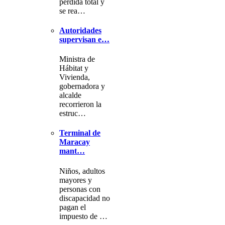
pérdida total y
se rea…
Autoridades
supervisan e…
Ministra de
Hábitat y
Vivienda,
gobernadora y
alcalde
recorrieron la
estruc…
Terminal de
Maracay
mant…
Niños, adultos
mayores y
personas con
discapacidad no
pagan el
impuesto de …