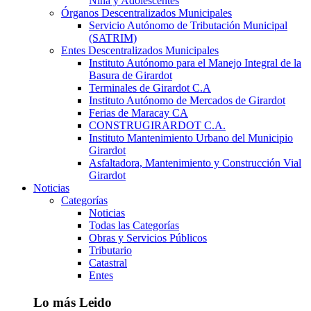
Niña y Adolescentes
Órganos Descentralizados Municipales
Servicio Autónomo de Tributación Municipal
(SATRIM)
Entes Descentralizados Municipales
Instituto Autónomo para el Manejo Integral de la
Basura de Girardot
Terminales de Girardot C.A
Instituto Autónomo de Mercados de Girardot
Ferias de Maracay CA
CONSTRUGIRARDOT C.A.
Instituto Mantenimiento Urbano del Municipio
Girardot
Asfaltadora, Mantenimiento y Construcción Vial
Girardot
Noticias
Categorías
Noticias
Todas las Categorías
Obras y Servicios Públicos
Tributario
Catastral
Entes
Lo más Leido