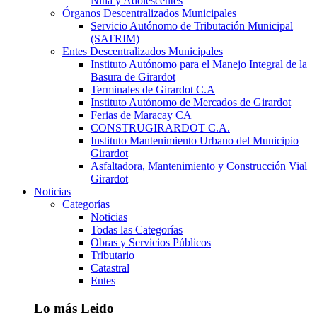
Niña y Adolescentes
Órganos Descentralizados Municipales
Servicio Autónomo de Tributación Municipal
(SATRIM)
Entes Descentralizados Municipales
Instituto Autónomo para el Manejo Integral de la
Basura de Girardot
Terminales de Girardot C.A
Instituto Autónomo de Mercados de Girardot
Ferias de Maracay CA
CONSTRUGIRARDOT C.A.
Instituto Mantenimiento Urbano del Municipio
Girardot
Asfaltadora, Mantenimiento y Construcción Vial
Girardot
Noticias
Categorías
Noticias
Todas las Categorías
Obras y Servicios Públicos
Tributario
Catastral
Entes
Lo más Leido