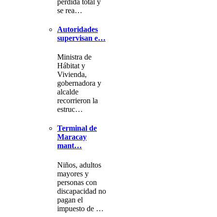
pérdida total y
se rea…
Autoridades
supervisan e…
Ministra de
Hábitat y
Vivienda,
gobernadora y
alcalde
recorrieron la
estruc…
Terminal de
Maracay
mant…
Niños, adultos
mayores y
personas con
discapacidad no
pagan el
impuesto de …