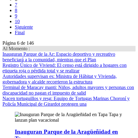
7
8
9
10
Siguiente
Final
Página 6 de 146
Al Momento :
Inauguran Parque de la Ar
: Espacio deportivo y recreativo
beneficiará a la comunidad, mientras que el Plan
Registro Único de Viviend
: El censo está dirigido a hogares con
etiqueta roja o pérdida total y se realizar
Autoridades supervisan es
: Ministra de Hábitat y Vivienda,
gobernadora y alcalde recorrieron la estructura
Terminal de Maracay manti
: Niños, adultos mayores y personas con
discapacidad no pagan el impuesto de salid
Nacen tortuguillos y resg
: Equipo de Tortugas Marinas Choroní y
Policía Municipal de Girardot protegen una
Inauguran Parque de la Aragüeñidad en