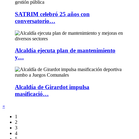
SATRIM celebró 25 años con
conversatorio…
Alcaldía ejecuta plan de mantenimiento
y…
Alcaldía de Girardot impulsa
masificació…
«
1
2
3
4
5