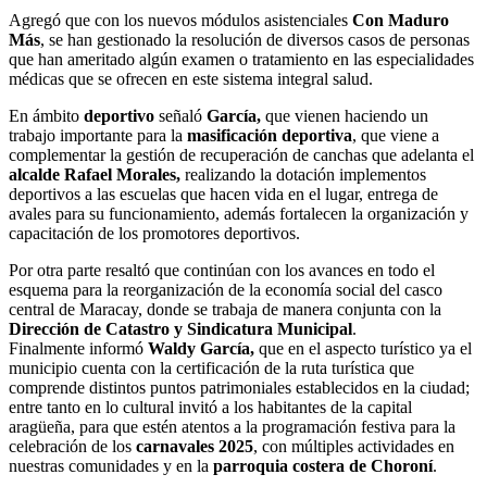
Agregó que con los nuevos módulos asistenciales
Con Maduro
Más
, se han gestionado la resolución de diversos casos de personas
que han ameritado algún examen o tratamiento en las especialidades
médicas que se ofrecen en este sistema integral salud.
En ámbito
deportivo
señaló
García,
que vienen haciendo un
trabajo importante para la
masificación deportiva
, que viene a
complementar la gestión de recuperación de canchas que adelanta el
alcalde Rafael Morales,
realizando la dotación implementos
deportivos a las escuelas que hacen vida en el lugar, entrega de
avales para su funcionamiento, además fortalecen la organización y
capacitación de los promotores deportivos.
Por otra parte resaltó que continúan con los avances en todo el
esquema para la reorganización de la economía social del casco
central de Maracay, donde se trabaja de manera conjunta con la
Dirección de Catastro y Sindicatura Municipal
.
Finalmente informó
Waldy García,
que en el aspecto turístico ya el
municipio cuenta con la certificación de la ruta turística que
comprende distintos puntos patrimoniales establecidos en la ciudad;
entre tanto en lo cultural invitó a los habitantes de la capital
aragüeña, para que estén atentos a la programación festiva para la
celebración de los
carnavales 2025
, con múltiples actividades en
nuestras comunidades y en la
parroquia costera de Choroní
.