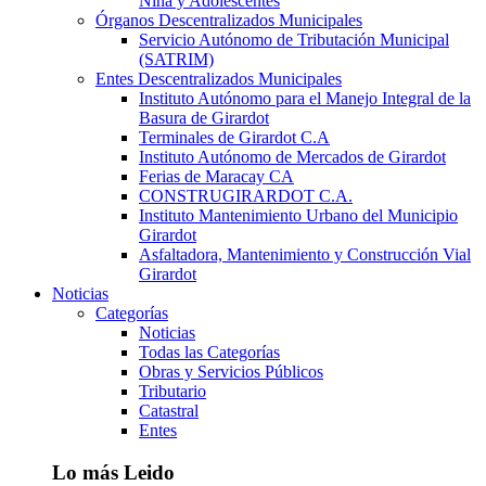
Niña y Adolescentes
Órganos Descentralizados Municipales
Servicio Autónomo de Tributación Municipal
(SATRIM)
Entes Descentralizados Municipales
Instituto Autónomo para el Manejo Integral de la
Basura de Girardot
Terminales de Girardot C.A
Instituto Autónomo de Mercados de Girardot
Ferias de Maracay CA
CONSTRUGIRARDOT C.A.
Instituto Mantenimiento Urbano del Municipio
Girardot
Asfaltadora, Mantenimiento y Construcción Vial
Girardot
Noticias
Categorías
Noticias
Todas las Categorías
Obras y Servicios Públicos
Tributario
Catastral
Entes
Lo más Leido