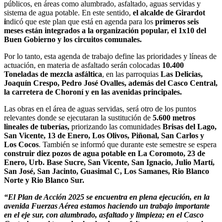
públicos, en áreas como alumbrado, asfaltado, aguas servidas y
sistema de agua potable. En este sentido,
el alcalde de Girardot
i
ndicó que este plan que está en agenda para los
primeros seis
meses están integrados a la organización popular, el 1x10 del
Buen Gobierno y los circuitos comunales.
Por lo tanto, esta agenda de trabajo define las prioridades y líneas de
actuación, en materia de asfaltado serán colocadas
10.400
Toneladas de mezcla asfáltica
, en las parroquias
Las Delicias,
Joaquín Crespo, Pedro José Ovalles, además del Casco Central,
la carretera de Choroní y en las avenidas principales.
Las obras en el área de aguas servidas, será otro de los puntos
relevantes donde se ejecutaran la sustitución de
5.600 metros
lineales de tuberías,
priorizando las comunidades
Brisas del Lago,
San Vicente, 13 de Enero, Los Olivos, Piñonal, San Carlos y
Los Cocos
. También se informó que durante este semestre se espera
construir diez pozos de agua potable en La Coromoto, 23 de
Enero, Urb. Base Sucre, San Vicente, San Ignacio, Julio Martí,
San José, San Jacinto, Guasimal C, Los Samanes, Rio Blanco
Norte y Rio Blanco Sur.
“El Plan de Acción 2025 se encuentra en plena ejecución, en la
avenida Fuerzas Aérea estamos haciendo un trabajo importante
en el eje sur, con alumbrado, asfaltado y limpieza; en el Casco