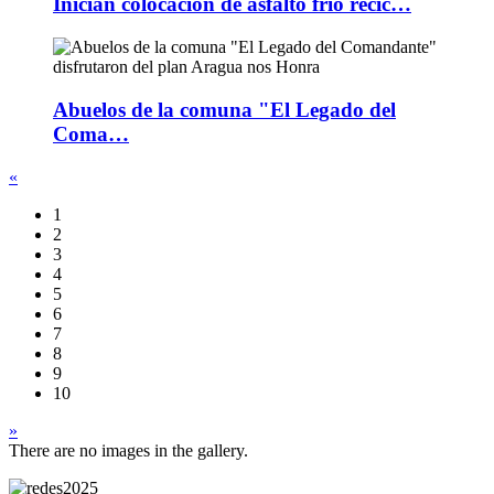
Inician colocación de asfalto frío recic…
Abuelos de la comuna "El Legado del
Coma…
«
1
2
3
4
5
6
7
8
9
10
»
There are no images in the gallery.