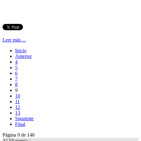
Leer más ...
Inicio
Anterior
4
5
6
7
8
9
10
11
12
13
Siguiente
Final
Página 9 de 146
Al Momento :