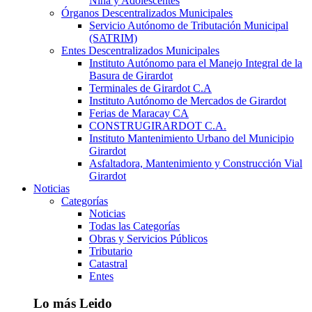
Niña y Adolescentes
Órganos Descentralizados Municipales
Servicio Autónomo de Tributación Municipal
(SATRIM)
Entes Descentralizados Municipales
Instituto Autónomo para el Manejo Integral de la
Basura de Girardot
Terminales de Girardot C.A
Instituto Autónomo de Mercados de Girardot
Ferias de Maracay CA
CONSTRUGIRARDOT C.A.
Instituto Mantenimiento Urbano del Municipio
Girardot
Asfaltadora, Mantenimiento y Construcción Vial
Girardot
Noticias
Categorías
Noticias
Todas las Categorías
Obras y Servicios Públicos
Tributario
Catastral
Entes
Lo más Leido