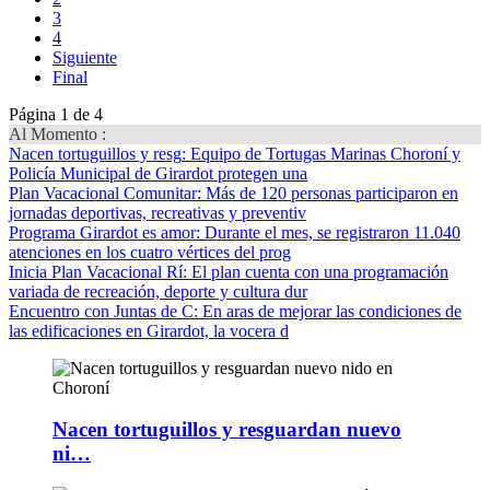
3
4
Siguiente
Final
Página 1 de 4
Al Momento :
Nacen tortuguillos y resg
: Equipo de Tortugas Marinas Choroní y
Policía Municipal de Girardot protegen una
Plan Vacacional Comunitar
: Más de 120 personas participaron en
jornadas deportivas, recreativas y preventiv
Programa Girardot es amor
: Durante el mes, se registraron 11.040
atenciones en los cuatro vértices del prog
Inicia Plan Vacacional Rí
: El plan cuenta con una programación
variada de recreación, deporte y cultura dur
Encuentro con Juntas de C
: En aras de mejorar las condiciones de
las edificaciones en Girardot, la vocera d
Nacen tortuguillos y resguardan nuevo
ni…