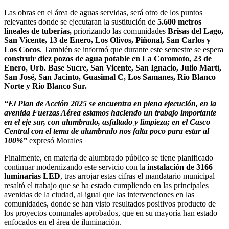
Las obras en el área de aguas servidas, será otro de los puntos
relevantes donde se ejecutaran la sustitución de
5.600 metros
lineales de tuberías,
priorizando las comunidades
Brisas del Lago,
San Vicente, 13 de Enero, Los Olivos, Piñonal, San Carlos y
Los Cocos
. También se informó que durante este semestre se espera
construir diez pozos de agua potable en La Coromoto, 23 de
Enero, Urb. Base Sucre, San Vicente, San Ignacio, Julio Martí,
San José, San Jacinto, Guasimal C, Los Samanes, Rio Blanco
Norte y Rio Blanco Sur.
“El Plan de Acción 2025 se encuentra en plena ejecución, en la
avenida Fuerzas Aérea estamos haciendo un trabajo importante
en el eje sur, con alumbrado, asfaltado y limpieza; en el Casco
Central con el tema de alumbrado nos falta poco para estar al
100%”
expresó Morales
Finalmente, en materia de alumbrado público se tiene planificado
continuar modernizando este servicio con la
instalación de 3166
luminarias LED
, tras arrojar estas cifras el mandatario municipal
resaltó el trabajo que se ha estado cumpliendo en las principales
avenidas de la ciudad, al igual que las intervenciones en las
comunidades, donde se han visto resultados positivos producto de
los proyectos comunales aprobados, que en su mayoría han estado
enfocados en el área de iluminación.