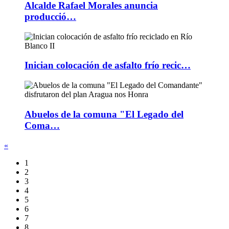
Alcalde Rafael Morales anuncia
producció…
Inician colocación de asfalto frío recic…
Abuelos de la comuna "El Legado del
Coma…
«
1
2
3
4
5
6
7
8