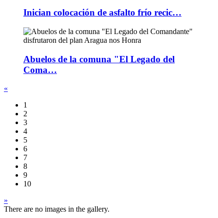
Inician colocación de asfalto frío recic…
Abuelos de la comuna "El Legado del
Coma…
«
1
2
3
4
5
6
7
8
9
10
»
There are no images in the gallery.