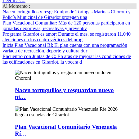
Leer más ...
Al Momento :
Nacen tortuguillos y resg
: Equipo de Tortugas Marinas Choroní y
Policía Municipal de Girardot protegen una
Plan Vacacional Comunitar
: Más de 120 personas participaron en
jornadas deportivas, recreativas y preventiv
Programa Girardot es amor
: Durante el mes, se registraron 11.040
atenciones en los cuatro vértices del prog
Inicia Plan Vacacional Rí
: El plan cuenta con una programación
variada de recreación, deporte y cultura dur
Encuentro con Juntas de C
: En aras de mejorar las condiciones de
las edificaciones en Girardot, la vocera d
Nacen tortuguillos y resguardan nuevo
ni…
Plan Vacacional Comunitario Venezuela
Rí…