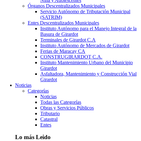
Niña y Adolescentes
Órganos Descentralizados Municipales
Servicio Autónomo de Tributación Municipal
(SATRIM)
Entes Descentralizados Municipales
Instituto Autónomo para el Manejo Integral de la
Basura de Girardot
Terminales de Girardot C.A
Instituto Autónomo de Mercados de Girardot
Ferias de Maracay CA
CONSTRUGIRARDOT C.A.
Instituto Mantenimiento Urbano del Municipio
Girardot
Asfaltadora, Mantenimiento y Construcción Vial
Girardot
Noticias
Categorías
Noticias
Todas las Categorías
Obras y Servicios Públicos
Tributario
Catastral
Entes
Lo más Leido