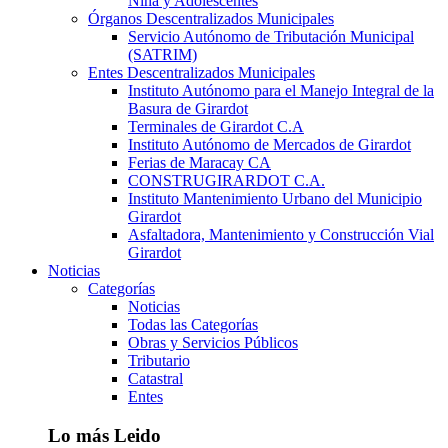
Niña y Adolescentes
Órganos Descentralizados Municipales
Servicio Autónomo de Tributación Municipal
(SATRIM)
Entes Descentralizados Municipales
Instituto Autónomo para el Manejo Integral de la
Basura de Girardot
Terminales de Girardot C.A
Instituto Autónomo de Mercados de Girardot
Ferias de Maracay CA
CONSTRUGIRARDOT C.A.
Instituto Mantenimiento Urbano del Municipio
Girardot
Asfaltadora, Mantenimiento y Construcción Vial
Girardot
Noticias
Categorías
Noticias
Todas las Categorías
Obras y Servicios Públicos
Tributario
Catastral
Entes
Lo más Leido