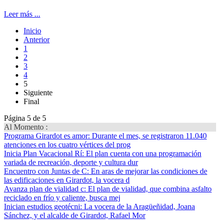
Leer más ...
Inicio
Anterior
1
2
3
4
5
Siguiente
Final
Página 5 de 5
Al Momento :
Programa Girardot es amor
: Durante el mes, se registraron 11.040
atenciones en los cuatro vértices del prog
Inicia Plan Vacacional Rí
: El plan cuenta con una programación
variada de recreación, deporte y cultura dur
Encuentro con Juntas de C
: En aras de mejorar las condiciones de
las edificaciones en Girardot, la vocera d
Avanza plan de vialidad c
: El plan de vialidad, que combina asfalto
reciclado en frío y caliente, busca mej
Inician estudios geotécni
: La vocera de la Aragüeñidad, Joana
Sánchez, y el alcalde de Girardot, Rafael Mor