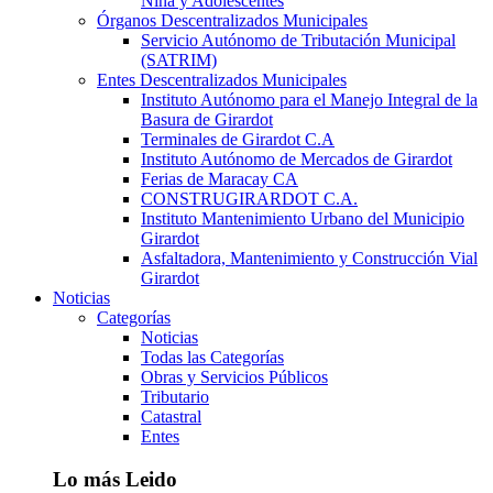
Niña y Adolescentes
Órganos Descentralizados Municipales
Servicio Autónomo de Tributación Municipal
(SATRIM)
Entes Descentralizados Municipales
Instituto Autónomo para el Manejo Integral de la
Basura de Girardot
Terminales de Girardot C.A
Instituto Autónomo de Mercados de Girardot
Ferias de Maracay CA
CONSTRUGIRARDOT C.A.
Instituto Mantenimiento Urbano del Municipio
Girardot
Asfaltadora, Mantenimiento y Construcción Vial
Girardot
Noticias
Categorías
Noticias
Todas las Categorías
Obras y Servicios Públicos
Tributario
Catastral
Entes
Lo más Leido