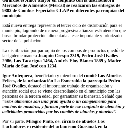
Girardot es Amor Mayor en conjunto con la distribuidora
Mercados de Alimentos (Mercal) se realizaron las entregas de
9882 de Combos Especiales CLAP en diferentes parroquias del
municipio
Está nueva entrega representa el tercer ciclo de distribución para el
municipio, logrando de manera progresiva afianzar está atención que
busca brindar protección alimentaria a este importante y priorizado
sector de la población.
La distribución por parroquia de los combos de productos quedó de
la siguiente manera
Joaquín Crespo 2319, Pedro José Ovalles
2986, Los Tacarigua 1464, Andrés Eloy Blanco 1889 y Madre
María de San José con 1234.
Igor Antequera
, beneficiario y miembro del
comité Los Abuelos
Felices, de la urbanización La Esmeralda la parroquia Pedro
José Ovalle
s, destacó el importante trabajo de organización y
atención social que se viene desarrollando en el municipio con las
personas de la tercera edad, por garantizar su bienestar. Señaló que
“estos alimentos son una gran ayuda o un complemento para
muchos de nosotros, y forman parte de ese conjunto de atención y
actividades promovidas por los comités de abuelos y abuelas”.
Por su parte,
Milagro Pinto
, del
circulo de abuelos Los
Luchadores y residente del urbanismo Guasimal, en la