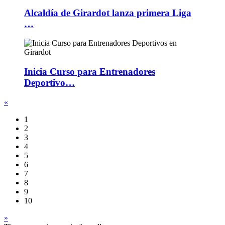
Alcaldía de Girardot lanza primera Liga
…
Inicia Curso para Entrenadores
Deportivo…
«
1
2
3
4
5
6
7
8
9
10
»