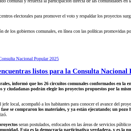
stado comunal y refuerza la participación directa de las comunidades en
centros electorales para promover el voto y respaldar los proyectos surg
ón de los gobiernos comunales, en línea con las políticas promovidas po
encuentras listos para la Consulta Nacional
rales, informó que los 26 circuitos comunales conformados en la ent
 y ciudadanas podrán elegir los proyectos propuestos por la mism
l jefe local, acompañó a los habitantes para conocer el avance del pro
ra fase se compraron los materiales, y ya están ejecutando; un poz
izó.
proyectos
seran postulados, enfocados en las áreas de servicios públicos
comunidad. Esta es la democracia participativa verdadera, y es la