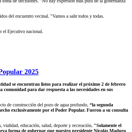
 la toma de decisiones. "No hay expresión más pura de la gobernanza
idos del encuentro vecinal. "Vamos a salir todos y todas.
r el Ejecutivo nacional.
 Popular 2025
idad se encuentran listos para realizar el próximo 2 de febrero
a comunidad para dar respuesta a las necesidades en sus
yecto de construcción del pozo de agua profundo,
“la segunda
o hecho exclusivamente por el Poder Popular. Fueron a su consulta
, vialidad, educación, salud, deporte y recreación,
"Solamente el
 nueva forma de gobernar que nuestro presidente Nicolás Maduro