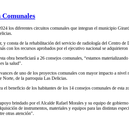
os Comunales
2024 los diferentes circuitos comunales que integran el municipio Girard
licias.
, y consta de la rehabilitación del servicio de radiología del Centro de
emás con los recursos aprobados por el ejecutivo nacional se adquirier
a obra beneficiará a 26 consejos comunales, “estamos materializando e
s la salud".
 avances de uno de los proyectos comunales con mayor impacto a nivel na
 Norte, de la parroquia Las Delicias.
ara el beneficio de los habitantes de los 14 consejos comunales de esta zo
l apoyo brindado por el Alcalde Rafael Morales y su equipo de gobierno 
quisición de instrumentos, materiales y equipos para las distintas espe
tre otras atención".