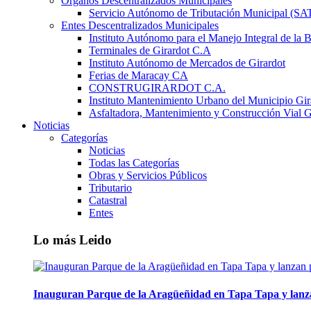
Órganos Descentralizados Municipales
Servicio Autónomo de Tributación Municipal (S
Entes Descentralizados Municipales
Instituto Autónomo para el Manejo Integral de la 
Terminales de Girardot C.A
Instituto Autónomo de Mercados de Girardot
Ferias de Maracay CA
CONSTRUGIRARDOT C.A.
Instituto Mantenimiento Urbano del Municipio Gir
Asfaltadora, Mantenimiento y Construcción Vial G
Noticias
Categorías
Noticias
Todas las Categorías
Obras y Servicios Públicos
Tributario
Catastral
Entes
Lo más Leido
Inauguran Parque de la Aragüeñidad en Tapa Tapa y lanz