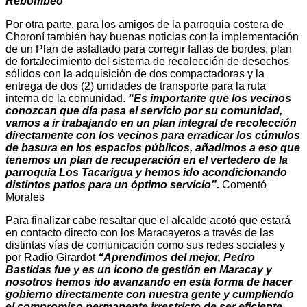
Rebombeo”
Por otra parte, para los amigos de la parroquia costera de
Choroní también hay buenas noticias con la implementación
de un Plan de asfaltado para corregir fallas de bordes, plan
de fortalecimiento del sistema de recolección de desechos
sólidos con la adquisición de dos compactadoras y la
entrega de dos (2) unidades de transporte para la ruta
interna de la comunidad.
“Es importante que los vecinos
conozcan que día pasa el servicio por su comunidad,
vamos a ir trabajando en un plan integral de recolección
directamente con los vecinos para erradicar los cúmulos
de basura en los espacios públicos, añadimos a eso que
tenemos un plan de recuperación en el vertedero de la
parroquia Los Tacarigua y hemos ido acondicionando
distintos patios para un óptimo servicio”.
Comentó
Morales
Para finalizar cabe resaltar que el alcalde acotó que estará
en contacto directo con los Maracayeros a través de las
distintas vías de comunicación como sus redes sociales y
por Radio Girardot
“Aprendimos del mejor, Pedro
Bastidas fue y es un icono de gestión en Maracay y
nosotros hemos ido avanzando en esta forma de hacer
gobierno directamente con nuestra gente y cumpliendo
el compromiso permanente irrestricto de ser eficiente