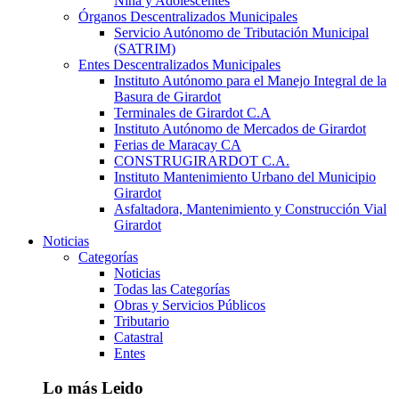
Niña y Adolescentes
Órganos Descentralizados Municipales
Servicio Autónomo de Tributación Municipal
(SATRIM)
Entes Descentralizados Municipales
Instituto Autónomo para el Manejo Integral de la
Basura de Girardot
Terminales de Girardot C.A
Instituto Autónomo de Mercados de Girardot
Ferias de Maracay CA
CONSTRUGIRARDOT C.A.
Instituto Mantenimiento Urbano del Municipio
Girardot
Asfaltadora, Mantenimiento y Construcción Vial
Girardot
Noticias
Categorías
Noticias
Todas las Categorías
Obras y Servicios Públicos
Tributario
Catastral
Entes
Lo más Leido