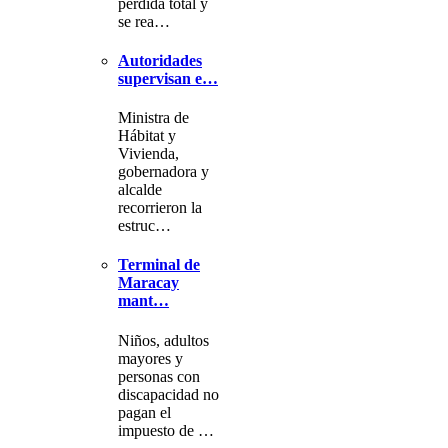
pérdida total y
se rea…
Autoridades
supervisan e…
Ministra de
Hábitat y
Vivienda,
gobernadora y
alcalde
recorrieron la
estruc…
Terminal de
Maracay
mant…
Niños, adultos
mayores y
personas con
discapacidad no
pagan el
impuesto de …