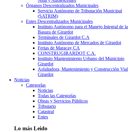
Niña y Adolescentes
Órganos Descentralizados Municipales
Servicio Autónomo de Tributación Municipal
(SATRIM)
Entes Descentralizados Municipales
Instituto Autónomo para el Manejo Integral de la
Basura de Girardot
Terminales de Girardot C.A
Instituto Autónomo de Mercados de Girardot
Ferias de Maracay CA
CONSTRUGIRARDOT C.A.
Instituto Mantenimiento Urbano del Municipio
Girardot
Asfaltadora, Mantenimiento y Construcción Vial
Girardot
Noticias
Categorías
Noticias
Todas las Categorías
Obras y Servicios Públicos
Tributario
Catastral
Entes
Lo más Leido