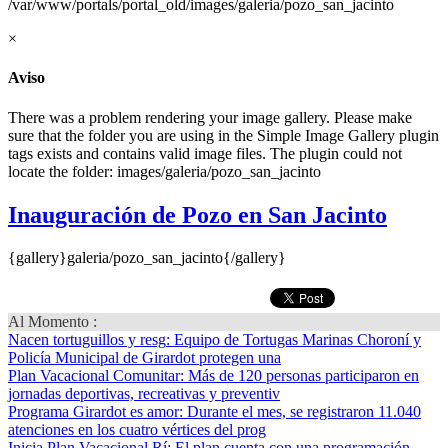
/var/www/portals/portal_old/images/galeria/pozo_san_jacinto
×
Aviso
There was a problem rendering your image gallery. Please make
sure that the folder you are using in the Simple Image Gallery plugin
tags exists and contains valid image files. The plugin could not
locate the folder: images/galeria/pozo_san_jacinto
Inauguración de Pozo en San Jacinto
{gallery}galeria/pozo_san_jacinto{/gallery}
Al Momento :
Nacen tortuguillos y resg
: Equipo de Tortugas Marinas Choroní y
Policía Municipal de Girardot protegen una
Plan Vacacional Comunitar
: Más de 120 personas participaron en
jornadas deportivas, recreativas y preventiv
Programa Girardot es amor
: Durante el mes, se registraron 11.040
atenciones en los cuatro vértices del prog
Inicia Plan Vacacional Rí
: El plan cuenta con una programación