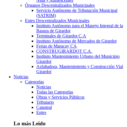
Niña y Adolescentes
Órganos Descentralizados Municipales
Servicio Autónomo de Tributación Municipal
(SATRIM)
Entes Descentralizados Municipales
Instituto Autónomo para el Manejo Integral de la
Basura de Girardot
Terminales de Girardot C.A
Instituto Autónomo de Mercados de Girardot
Ferias de Maracay CA
CONSTRUGIRARDOT C.A.
Instituto Mantenimiento Urbano del Municipio
Girardot
Asfaltadora, Mantenimiento y Construcción Vial
Girardot
Noticias
Categorías
Noticias
Todas las Categorías
Obras y Servicios Públicos
Tributario
Catastral
Entes
Lo más Leido