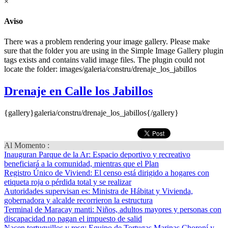
×
Aviso
There was a problem rendering your image gallery. Please make
sure that the folder you are using in the Simple Image Gallery plugin
tags exists and contains valid image files. The plugin could not
locate the folder: images/galeria/constru/drenaje_los_jabillos
Drenaje en Calle los Jabillos
{gallery}galeria/constru/drenaje_los_jabillos{/gallery}
Al Momento :
Inauguran Parque de la Ar
: Espacio deportivo y recreativo
beneficiará a la comunidad, mientras que el Plan
Registro Único de Viviend
: El censo está dirigido a hogares con
etiqueta roja o pérdida total y se realizar
Autoridades supervisan es
: Ministra de Hábitat y Vivienda,
gobernadora y alcalde recorrieron la estructura
Terminal de Maracay manti
: Niños, adultos mayores y personas con
discapacidad no pagan el impuesto de salid
Nacen tortuguillos y resg
: Equipo de Tortugas Marinas Choroní y