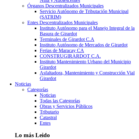
Niña y Adolescentes
Órganos Descentralizados Municipales
Servicio Autónomo de Tributación Municipal
(SATRIM)
Entes Descentralizados Municipales
Instituto Autónomo para el Manejo Integral de la
Basura de Girardot
Terminales de Girardot C.A
Instituto Autónomo de Mercados de Girardot
Ferias de Maracay CA
CONSTRUGIRARDOT C.A.
Instituto Mantenimiento Urbano del Municipio
Girardot
Asfaltadora, Mantenimiento y Construcción Vial
Girardot
Noticias
Categorías
Noticias
Todas las Categorías
Obras y Servicios Públicos
Tributario
Catastral
Entes
Lo más Leido