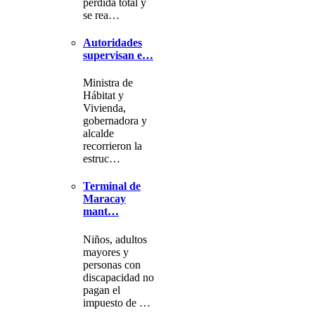
pérdida total y
se rea…
Autoridades
supervisan e…
Ministra de
Hábitat y
Vivienda,
gobernadora y
alcalde
recorrieron la
estruc…
Terminal de
Maracay
mant…
Niños, adultos
mayores y
personas con
discapacidad no
pagan el
impuesto de …