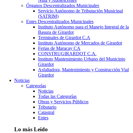
Niña y Adolescentes
Órganos Descentralizados Municipales
Servicio Autónomo de Tributación Municipal
(SATRIM)
Entes Descentralizados Municipales
Instituto Autónomo para el Manejo Integral de la
Basura de Girardot
Terminales de Girardot C.A
Instituto Autónomo de Mercados de Girardot
Ferias de Maracay CA
CONSTRUGIRARDOT C.A.
Instituto Mantenimiento Urbano del Municipio
Girardot
Asfaltadora, Mantenimiento y Construcción Vial
Girardot
Noticias
Categorías
Noticias
Todas las Categorías
Obras y Servicios Públicos
Tributario
Catastral
Entes
Lo más Leido