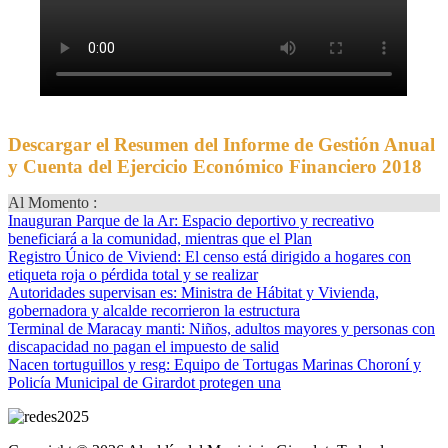
Descargar el Resumen del Informe de Gestión Anual
y Cuenta del Ejercicio Económico Financiero 2018
Al Momento :
Inauguran Parque de la Ar
: Espacio deportivo y recreativo
beneficiará a la comunidad, mientras que el Plan
Registro Único de Viviend
: El censo está dirigido a hogares con
etiqueta roja o pérdida total y se realizar
Autoridades supervisan es
: Ministra de Hábitat y Vivienda,
gobernadora y alcalde recorrieron la estructura
Terminal de Maracay manti
: Niños, adultos mayores y personas con
discapacidad no pagan el impuesto de salid
Nacen tortuguillos y resg
: Equipo de Tortugas Marinas Choroní y
Policía Municipal de Girardot protegen una