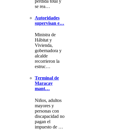
pérdida total y
se rea…
Autoridades
supervisan e…
Ministra de
Hábitat y
Vivienda,
gobernadora y
alcalde
recorrieron la
estruc…
Terminal de
Maracay
mant…
Niños, adultos
mayores y
personas con
discapacidad no
pagan el
impuesto de …