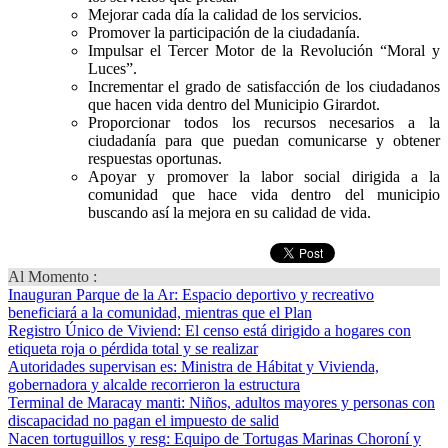
Mejorar cada día la calidad de los servicios.
Promover la participación de la ciudadanía.
Impulsar el Tercer Motor de la Revolución “Moral y
Luces”.
Incrementar el grado de satisfacción de los ciudadanos
que hacen vida dentro del Municipio Girardot.
Proporcionar todos los recursos necesarios a la
ciudadanía para que puedan comunicarse y obtener
respuestas oportunas.
Apoyar y promover la labor social dirigida a la
comunidad que hace vida dentro del municipio
buscando así la mejora en su calidad de vida.
Al Momento :
Inauguran Parque de la Ar
: Espacio deportivo y recreativo
beneficiará a la comunidad, mientras que el Plan
Registro Único de Viviend
: El censo está dirigido a hogares con
etiqueta roja o pérdida total y se realizar
Autoridades supervisan es
: Ministra de Hábitat y Vivienda,
gobernadora y alcalde recorrieron la estructura
Terminal de Maracay manti
: Niños, adultos mayores y personas con
discapacidad no pagan el impuesto de salid
Nacen tortuguillos y resg
: Equipo de Tortugas Marinas Choroní y