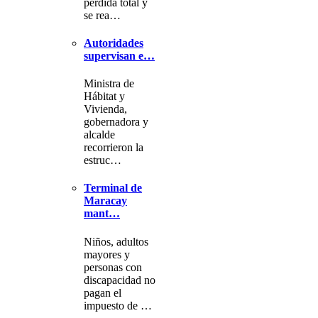
pérdida total y
se rea…
Autoridades
supervisan e…
Ministra de
Hábitat y
Vivienda,
gobernadora y
alcalde
recorrieron la
estruc…
Terminal de
Maracay
mant…
Niños, adultos
mayores y
personas con
discapacidad no
pagan el
impuesto de …