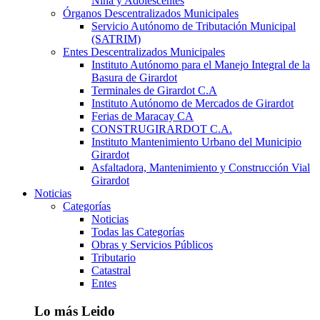
Niña y Adolescentes
Órganos Descentralizados Municipales
Servicio Autónomo de Tributación Municipal
(SATRIM)
Entes Descentralizados Municipales
Instituto Autónomo para el Manejo Integral de la
Basura de Girardot
Terminales de Girardot C.A
Instituto Autónomo de Mercados de Girardot
Ferias de Maracay CA
CONSTRUGIRARDOT C.A.
Instituto Mantenimiento Urbano del Municipio
Girardot
Asfaltadora, Mantenimiento y Construcción Vial
Girardot
Noticias
Categorías
Noticias
Todas las Categorías
Obras y Servicios Públicos
Tributario
Catastral
Entes
Lo más Leido