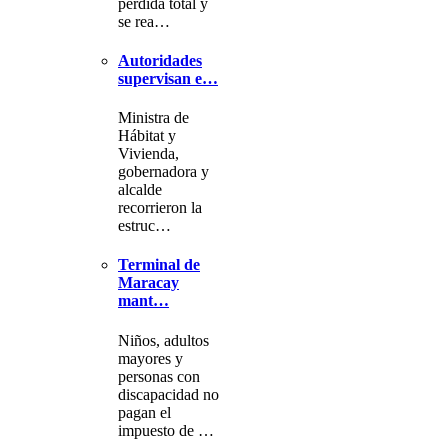
pérdida total y
se rea…
Autoridades
supervisan e…
Ministra de
Hábitat y
Vivienda,
gobernadora y
alcalde
recorrieron la
estruc…
Terminal de
Maracay
mant…
Niños, adultos
mayores y
personas con
discapacidad no
pagan el
impuesto de …