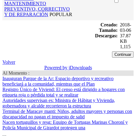
MANTENIMIENTO
PREVENTIVO, CORRECTIVO
Y DE REPARACIÓN
POPULAR
Creado:
2018-
Tamaño:
03-06
Descargas:
37.87
KB
1,115
Volver
Powered by jDownloads
Al Momento :
Inauguran Parque de la Ar
: Espacio deportivo y recreativo
beneficiará a la comunidad, mientras que el Plan
Registro Único de Viviend
: El censo está dirigido a hogares con
etiqueta roja o pérdida total y se realizar
Autoridades supervisan es
: Ministra de Hábitat y Vivienda,
gobernadora y alcalde recorrieron la estructura
Terminal de Maracay manti
: Niños, adultos mayores y personas con
discapacidad no pagan el impuesto de salid
Nacen tortuguillos y resg
: Equipo de Tortugas Marinas Choroní y
Policía Municipal de Girardot protegen una