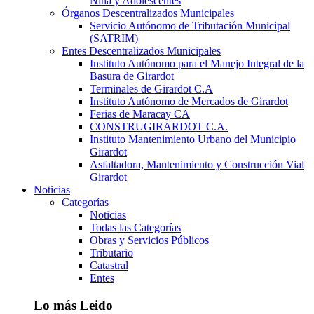
Niña y Adolescentes
Órganos Descentralizados Municipales
Servicio Autónomo de Tributación Municipal
(SATRIM)
Entes Descentralizados Municipales
Instituto Autónomo para el Manejo Integral de la
Basura de Girardot
Terminales de Girardot C.A
Instituto Autónomo de Mercados de Girardot
Ferias de Maracay CA
CONSTRUGIRARDOT C.A.
Instituto Mantenimiento Urbano del Municipio
Girardot
Asfaltadora, Mantenimiento y Construcción Vial
Girardot
Noticias
Categorías
Noticias
Todas las Categorías
Obras y Servicios Públicos
Tributario
Catastral
Entes
Lo más Leido