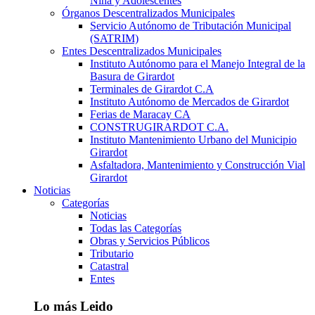
Niña y Adolescentes
Órganos Descentralizados Municipales
Servicio Autónomo de Tributación Municipal
(SATRIM)
Entes Descentralizados Municipales
Instituto Autónomo para el Manejo Integral de la
Basura de Girardot
Terminales de Girardot C.A
Instituto Autónomo de Mercados de Girardot
Ferias de Maracay CA
CONSTRUGIRARDOT C.A.
Instituto Mantenimiento Urbano del Municipio
Girardot
Asfaltadora, Mantenimiento y Construcción Vial
Girardot
Noticias
Categorías
Noticias
Todas las Categorías
Obras y Servicios Públicos
Tributario
Catastral
Entes
Lo más Leido