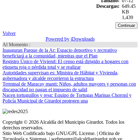
Tamaño:
07-12
Descargas:
649.45
KB
1,439
Volver
Powered by jDownloads
Al Momento :
Inauguran Parque de la Ar
: Espacio deportivo y recreativo
beneficiará a la comunidad, mientras que el Plan
Registro Único de Viviend
: El censo está dirigido a hogares con
etiqueta roja o pérdida total y se realizar
Autoridades supervisan es
: Ministra de Hábitat y Vivienda,
gobernadora y alcalde recorrieron la estructura
Terminal de Maracay manti
: Niños, adultos mayores y personas con
discapacidad no pagan el impuesto de salid
Nacen tortuguillos y resg
: Equipo de Tortugas Marinas Choroní y
Policía Municipal de Girardot protegen una
Copyright © 2026 Alcaldía del Municipio Girardot. Todos los
derechos reservados.
Sitio Web Codificado bajo GNU/GPL License. | Oficina de
Tecnología y Sistemas. | webmaster@alcaldiagirardot.gob.ve