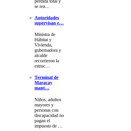
pérdida total y
se rea…
Autoridades
supervisan e…
Ministra de
Hábitat y
Vivienda,
gobernadora y
alcalde
recorrieron la
estruc…
Terminal de
Maracay
mant…
Niños, adultos
mayores y
personas con
discapacidad no
pagan el
impuesto de …