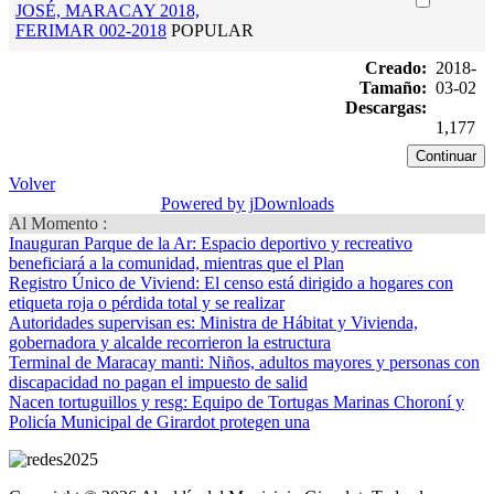
JOSÉ, MARACAY 2018,
FERIMAR 002-2018
POPULAR
Creado:
2018-
Tamaño:
03-02
Descargas:
1,177
Volver
Powered by jDownloads
Al Momento :
Inauguran Parque de la Ar
: Espacio deportivo y recreativo
beneficiará a la comunidad, mientras que el Plan
Registro Único de Viviend
: El censo está dirigido a hogares con
etiqueta roja o pérdida total y se realizar
Autoridades supervisan es
: Ministra de Hábitat y Vivienda,
gobernadora y alcalde recorrieron la estructura
Terminal de Maracay manti
: Niños, adultos mayores y personas con
discapacidad no pagan el impuesto de salid
Nacen tortuguillos y resg
: Equipo de Tortugas Marinas Choroní y
Policía Municipal de Girardot protegen una