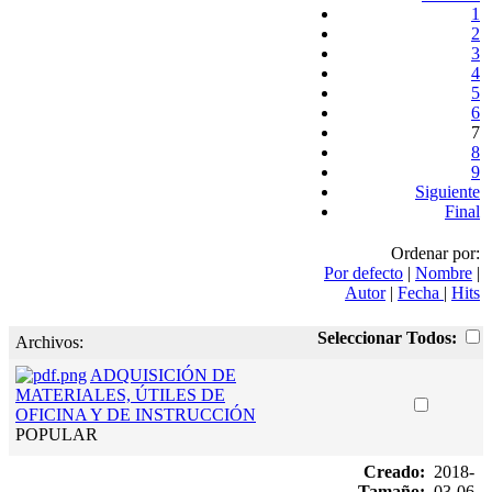
1
2
3
4
5
6
7
8
9
Siguiente
Final
Ordenar por:
Por defecto
|
Nombre
|
Autor
|
Fecha
|
Hits
Seleccionar Todos:
Archivos:
ADQUISICIÓN DE
MATERIALES, ÚTILES DE
OFICINA Y DE INSTRUCCIÓN
POPULAR
Creado:
2018-
Tamaño:
03-06