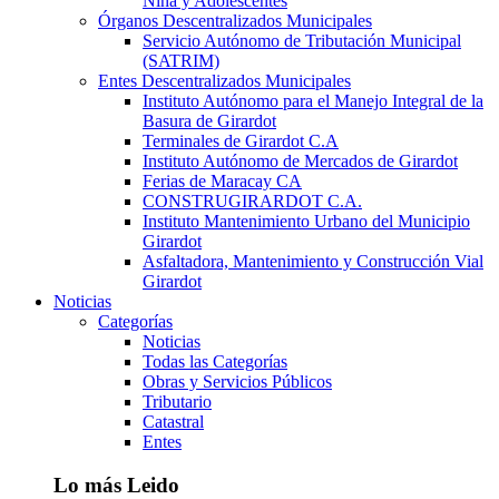
Niña y Adolescentes
Órganos Descentralizados Municipales
Servicio Autónomo de Tributación Municipal
(SATRIM)
Entes Descentralizados Municipales
Instituto Autónomo para el Manejo Integral de la
Basura de Girardot
Terminales de Girardot C.A
Instituto Autónomo de Mercados de Girardot
Ferias de Maracay CA
CONSTRUGIRARDOT C.A.
Instituto Mantenimiento Urbano del Municipio
Girardot
Asfaltadora, Mantenimiento y Construcción Vial
Girardot
Noticias
Categorías
Noticias
Todas las Categorías
Obras y Servicios Públicos
Tributario
Catastral
Entes
Lo más Leido