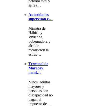
pérdida total y
se rea…
Autoridades
supervisan e…
Ministra de
Hábitat y
Vivienda,
gobernadora y
alcalde
recorrieron la
estruc…
Terminal de
Maracay
mant…
Niños, adultos
mayores y
personas con
discapacidad no
pagan el
impuesto de …