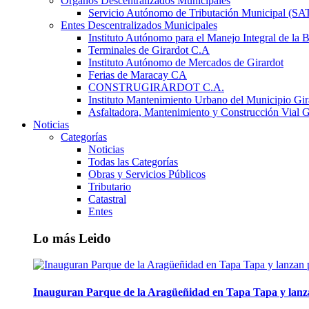
Órganos Descentralizados Municipales
Servicio Autónomo de Tributación Municipal (S
Entes Descentralizados Municipales
Instituto Autónomo para el Manejo Integral de la 
Terminales de Girardot C.A
Instituto Autónomo de Mercados de Girardot
Ferias de Maracay CA
CONSTRUGIRARDOT C.A.
Instituto Mantenimiento Urbano del Municipio Gir
Asfaltadora, Mantenimiento y Construcción Vial G
Noticias
Categorías
Noticias
Todas las Categorías
Obras y Servicios Públicos
Tributario
Catastral
Entes
Lo más Leido
Inauguran Parque de la Aragüeñidad en Tapa Tapa y lanz