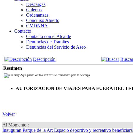
Descargas
Galerías
Ordenanzas
Concurso Abierto
CMDNNA
Contacto
Contacto con el Alcalde
Denuncias de Trámites
Denuncias del Servicio de Aseo
Descripción
Busca
Resúmen
Aquí puede ver los archivos seleccionados para la descarga
AUTORIZACIÓN DE VIAJES PARA FUERA DEL T
Volver
Al Momento :
Inauguran Parque de la Ar
: Espacio deportivo y recreativo beneficiar