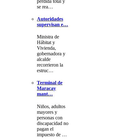
pérdida total y
se rea…
Autoridades
supervisan e…
Ministra de
Hábitat y
Vivienda,
gobernadora y
alcalde
recorrieron la
estruc…
Terminal de
Maracay
mant…
Niños, adultos
mayores y
personas con
discapacidad no
pagan el
impuesto de …