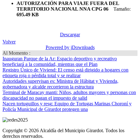
AUTORIZACIÓN PARA VIAJE FUERA DEL
TERRITORIO NACIONAL NNA CPG 06
Tamaño:
695.49 KB
Descargar
Volver
Powered by jDownloads
Al Momento :
Inauguran Parque de la Ar
: Espacio deportivo y recreativo
beneficiará a la comunidad, mientras que el Plan
Registro Único de Viviend
: El censo está dirigido a hogares con
etiqueta roja o pérdida total y se realizar
Autoridades supervisan es
: Ministra de Hábitat y Vivienda,
gobernadora y alcalde recorrieron la estructura
Terminal de Maracay manti
: Niños, adultos mayores y personas con
discapacidad no pagan el impuesto de salid
Nacen tortuguillos y resg
: Equipo de Tortugas Marinas Choroní y
Policía Municipal de Girardot protegen una
Copyright © 2026 Alcaldía del Municipio Girardot. Todos los
derechos reservados.