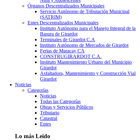
Niña y Adolescentes
Órganos Descentralizados Municipales
Servicio Autónomo de Tributación Municipal
(SATRIM)
Entes Descentralizados Municipales
Instituto Autónomo para el Manejo Integral de la
Basura de Girardot
Terminales de Girardot C.A
Instituto Autónomo de Mercados de Girardot
Ferias de Maracay CA
CONSTRUGIRARDOT C.A.
Instituto Mantenimiento Urbano del Municipio
Girardot
Asfaltadora, Mantenimiento y Construcción Vial
Girardot
Noticias
Categorías
Noticias
Todas las Categorías
Obras y Servicios Públicos
Tributario
Catastral
Entes
Lo más Leido