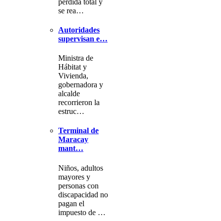
pérdida total y
se rea…
Autoridades
supervisan e…
Ministra de
Hábitat y
Vivienda,
gobernadora y
alcalde
recorrieron la
estruc…
Terminal de
Maracay
mant…
Niños, adultos
mayores y
personas con
discapacidad no
pagan el
impuesto de …