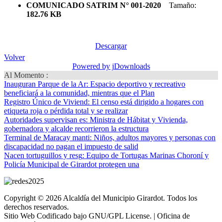
COMUNICADO SATRIM N° 001-2020
Tamaño:
182.76 KB
Descargar
Volver
Powered by jDownloads
Al Momento :
Inauguran Parque de la Ar
: Espacio deportivo y recreativo
beneficiará a la comunidad, mientras que el Plan
Registro Único de Viviend
: El censo está dirigido a hogares con
etiqueta roja o pérdida total y se realizar
Autoridades supervisan es
: Ministra de Hábitat y Vivienda,
gobernadora y alcalde recorrieron la estructura
Terminal de Maracay manti
: Niños, adultos mayores y personas con
discapacidad no pagan el impuesto de salid
Nacen tortuguillos y resg
: Equipo de Tortugas Marinas Choroní y
Policía Municipal de Girardot protegen una
Copyright © 2026 Alcaldía del Municipio Girardot. Todos los
derechos reservados.
Sitio Web Codificado bajo GNU/GPL License. | Oficina de