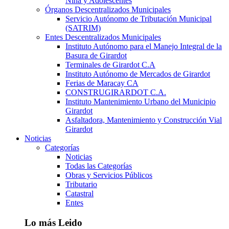
Niña y Adolescentes
Órganos Descentralizados Municipales
Servicio Autónomo de Tributación Municipal
(SATRIM)
Entes Descentralizados Municipales
Instituto Autónomo para el Manejo Integral de la
Basura de Girardot
Terminales de Girardot C.A
Instituto Autónomo de Mercados de Girardot
Ferias de Maracay CA
CONSTRUGIRARDOT C.A.
Instituto Mantenimiento Urbano del Municipio
Girardot
Asfaltadora, Mantenimiento y Construcción Vial
Girardot
Noticias
Categorías
Noticias
Todas las Categorías
Obras y Servicios Públicos
Tributario
Catastral
Entes
Lo más Leido