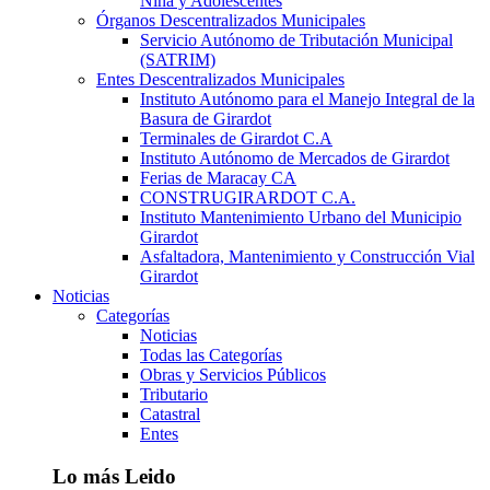
Niña y Adolescentes
Órganos Descentralizados Municipales
Servicio Autónomo de Tributación Municipal
(SATRIM)
Entes Descentralizados Municipales
Instituto Autónomo para el Manejo Integral de la
Basura de Girardot
Terminales de Girardot C.A
Instituto Autónomo de Mercados de Girardot
Ferias de Maracay CA
CONSTRUGIRARDOT C.A.
Instituto Mantenimiento Urbano del Municipio
Girardot
Asfaltadora, Mantenimiento y Construcción Vial
Girardot
Noticias
Categorías
Noticias
Todas las Categorías
Obras y Servicios Públicos
Tributario
Catastral
Entes
Lo más Leido