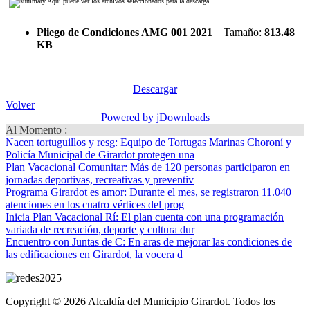
Aquí puede ver los archivos seleccionados para la descarga
Pliego de Condiciones AMG 001 2021
Tamaño:
813.48
KB
Descargar
Volver
Powered by jDownloads
Al Momento :
Nacen tortuguillos y resg
: Equipo de Tortugas Marinas Choroní y
Policía Municipal de Girardot protegen una
Plan Vacacional Comunitar
: Más de 120 personas participaron en
jornadas deportivas, recreativas y preventiv
Programa Girardot es amor
: Durante el mes, se registraron 11.040
atenciones en los cuatro vértices del prog
Inicia Plan Vacacional Rí
: El plan cuenta con una programación
variada de recreación, deporte y cultura dur
Encuentro con Juntas de C
: En aras de mejorar las condiciones de
las edificaciones en Girardot, la vocera d
Copyright © 2026 Alcaldía del Municipio Girardot. Todos los