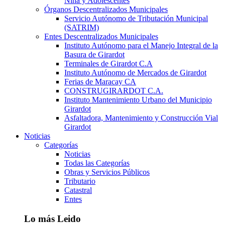
Niña y Adolescentes
Órganos Descentralizados Municipales
Servicio Autónomo de Tributación Municipal
(SATRIM)
Entes Descentralizados Municipales
Instituto Autónomo para el Manejo Integral de la
Basura de Girardot
Terminales de Girardot C.A
Instituto Autónomo de Mercados de Girardot
Ferias de Maracay CA
CONSTRUGIRARDOT C.A.
Instituto Mantenimiento Urbano del Municipio
Girardot
Asfaltadora, Mantenimiento y Construcción Vial
Girardot
Noticias
Categorías
Noticias
Todas las Categorías
Obras y Servicios Públicos
Tributario
Catastral
Entes
Lo más Leido