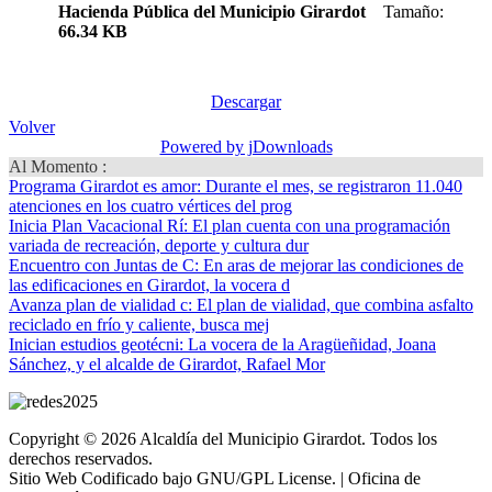
Hacienda Pública del Municipio Girardot
Tamaño:
66.34 KB
Descargar
Volver
Powered by jDownloads
Al Momento :
Programa Girardot es amor
: Durante el mes, se registraron 11.040
atenciones en los cuatro vértices del prog
Inicia Plan Vacacional Rí
: El plan cuenta con una programación
variada de recreación, deporte y cultura dur
Encuentro con Juntas de C
: En aras de mejorar las condiciones de
las edificaciones en Girardot, la vocera d
Avanza plan de vialidad c
: El plan de vialidad, que combina asfalto
reciclado en frío y caliente, busca mej
Inician estudios geotécni
: La vocera de la Aragüeñidad, Joana
Sánchez, y el alcalde de Girardot, Rafael Mor
Copyright © 2026 Alcaldía del Municipio Girardot. Todos los
derechos reservados.
Sitio Web Codificado bajo GNU/GPL License. | Oficina de