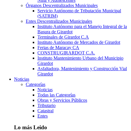
Niña y Adolescentes
Órganos Descentralizados Municipales
Servicio Autónomo de Tributación Municipal
(SATRIM)
Entes Descentralizados Municipales
Instituto Autónomo para el Manejo Integral de la
Basura de Girardot
Terminales de Girardot C.A
Instituto Autónomo de Mercados de Girardot
Ferias de Maracay CA
CONSTRUGIRARDOT C.A.
Instituto Mantenimiento Urbano del Municipio
Girardot
Asfaltadora, Mantenimiento y Construcción Vial
Girardot
Noticias
Categorías
Noticias
Todas las Categorías
Obras y Servicios Públicos
Tributario
Catastral
Entes
Lo más Leido