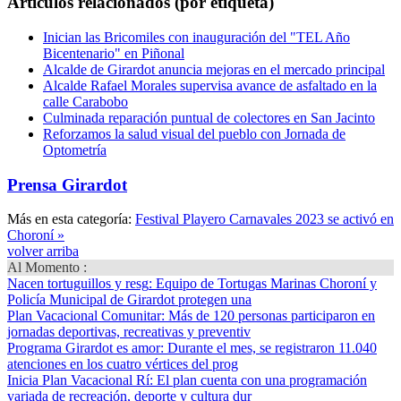
Artículos relacionados (por etiqueta)
Inician las Bricomiles con inauguración del "TEL Año
Bicentenario" en Piñonal
Alcalde de Girardot anuncia mejoras en el mercado principal
Alcalde Rafael Morales supervisa avance de asfaltado en la
calle Carabobo
Culminada reparación puntual de colectores en San Jacinto
Reforzamos la salud visual del pueblo con Jornada de
Optometría
Prensa Girardot
Más en esta categoría:
Festival Playero Carnavales 2023 se activó en
Choroní »
volver arriba
Al Momento :
Nacen tortuguillos y resg
: Equipo de Tortugas Marinas Choroní y
Policía Municipal de Girardot protegen una
Plan Vacacional Comunitar
: Más de 120 personas participaron en
jornadas deportivas, recreativas y preventiv
Programa Girardot es amor
: Durante el mes, se registraron 11.040
atenciones en los cuatro vértices del prog
Inicia Plan Vacacional Rí
: El plan cuenta con una programación
variada de recreación, deporte y cultura dur