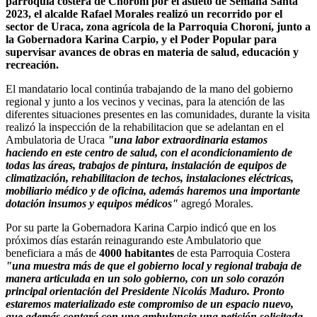
parroquia costera de Choroní por el asueto de Semana Santa
2023, el alcalde Rafael Morales realizó un recorrido por el
sector de Uraca, zona agrícola de la Parroquia Choroní, junto a
la Gobernadora Karina Carpio, y el Poder Popular para
supervisar avances de obras en materia de salud, educación y
recreación.
El mandatario local continúa trabajando de la mano del gobierno
regional y junto a los vecinos y vecinas, para la atención de las
diferentes situaciones presentes en las comunidades, durante la visita
realizó la inspección de la rehabilitacion que se adelantan en el
Ambulatoria de Uraca
"una labor extraordinaria estamos
haciendo en este centro de salud, con el acondicionamiento de
todas las áreas, trabajos de pintura, instalación de equipos de
climatización, rehabilitacion de techos, instalaciones eléctricas,
mobiliario médico y de oficina, además haremos una importante
dotación insumos y equipos médicos"
agregó Morales.
Por su parte la Gobernadora Karina Carpio indicó que en los
próximos días estarán reinagurando este Ambulatorio que
beneficiara a más de
4000 habitantes
de esta Parroquia Costera
"una muestra más de que el gobierno local y regional trabaja de
manera articulada en un solo gobierno, con un solo corazón
principal orientación del Presidente Nicolás Maduro. Pronto
estaremos materializado este compromiso de un espacio nuevo,
que además contará con una ambulancia una petición solicitada