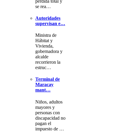
pérdida total y
se rea…
Autoridades
supervisan e…
Ministra de
Hábitat y
Vivienda,
gobernadora y
alcalde
recorrieron la
estruc…
Terminal de
Maracay
mant…
Niños, adultos
mayores y
personas con
discapacidad no
pagan el
impuesto de …