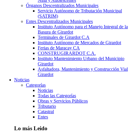
Niña y Adolescentes
Órganos Descentralizados Municipales
Servicio Autónomo de Tributación Municipal
(SATRIM)
Entes Descentralizados Municipales
Instituto Autónomo para el Manejo Integral de la
Basura de Girardot
Terminales de Girardot C.A
Instituto Autónomo de Mercados de Girardot
Ferias de Maracay CA
CONSTRUGIRARDOT C.A.
Instituto Mantenimiento Urbano del Municipio
Girardot
Asfaltadora, Mantenimiento y Construcción Vial
Girardot
Noticias
Categorías
Noticias
Todas las Categorías
Obras y Servicios Públicos
Tributario
Catastral
Entes
Lo más Leido