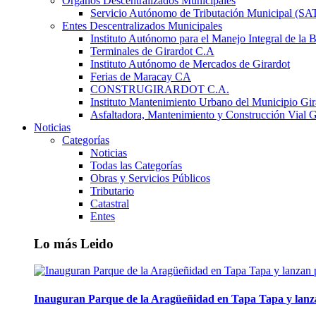
Órganos Descentralizados Municipales
Servicio Autónomo de Tributación Municipal (S
Entes Descentralizados Municipales
Instituto Autónomo para el Manejo Integral de la 
Terminales de Girardot C.A
Instituto Autónomo de Mercados de Girardot
Ferias de Maracay CA
CONSTRUGIRARDOT C.A.
Instituto Mantenimiento Urbano del Municipio Gir
Asfaltadora, Mantenimiento y Construcción Vial G
Noticias
Categorías
Noticias
Todas las Categorías
Obras y Servicios Públicos
Tributario
Catastral
Entes
Lo más Leido
Inauguran Parque de la Aragüeñidad en Tapa Tapa y lanz