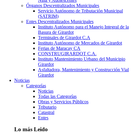
Niña y Adolescentes
Órganos Descentralizados Municipales
Servicio Autónomo de Tributación Municipal
(SATRIM)
Entes Descentralizados Municipales
Instituto Autónomo para el Manejo Integral de la
Basura de Girardot
Terminales de Girardot C.A
Instituto Autónomo de Mercados de Girardot
Ferias de Maracay CA
CONSTRUGIRARDOT C.A.
Instituto Mantenimiento Urbano del Municipio
Girardot
Asfaltadora, Mantenimiento y Construcción Vial
Girardot
Noticias
Categorías
Noticias
Todas las Categorías
Obras y Servicios Públicos
Tributario
Catastral
Entes
Lo más Leido