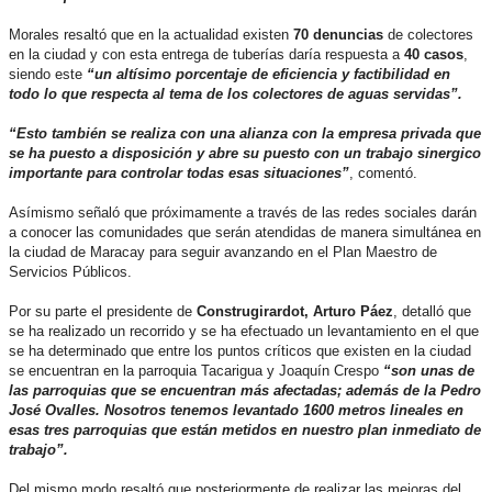
Morales resaltó que en la actualidad existen
70 denuncias
de colectores
en la ciudad y con esta entrega de tuberías daría respuesta a
40 casos
,
siendo este
“un altísimo porcentaje de eficiencia y factibilidad en
todo lo que respecta al tema de los colectores de aguas servidas”.
“Esto también se realiza con una alianza con la empresa privada que
se ha puesto a disposición y abre su puesto con un trabajo sinergico
importante para controlar todas esas situaciones”
, comentó.
Asímismo señaló que próximamente a través de las redes sociales darán
a conocer las comunidades que serán atendidas de manera simultánea en
la ciudad de Maracay para seguir avanzando en el Plan Maestro de
Servicios Públicos.
Por su parte el presidente de
Construgirardot, Arturo Páez
, detalló que
se ha realizado un recorrido y se ha efectuado un levantamiento en el que
se ha determinado que entre los puntos críticos que existen en la ciudad
se encuentran en la parroquia Tacarigua y Joaquín Crespo
“son unas de
las parroquias que se encuentran más afectadas; además de la Pedro
José Ovalles. Nosotros tenemos levantado 1600 metros lineales en
esas tres parroquias que están metidos en nuestro plan inmediato de
trabajo”.
Del mismo modo resaltó que posteriormente de realizar las mejoras del