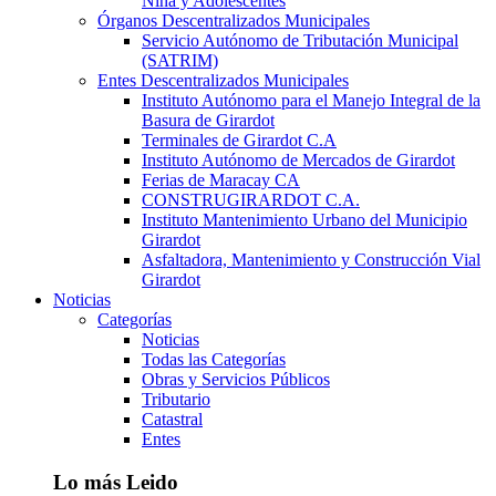
Niña y Adolescentes
Órganos Descentralizados Municipales
Servicio Autónomo de Tributación Municipal
(SATRIM)
Entes Descentralizados Municipales
Instituto Autónomo para el Manejo Integral de la
Basura de Girardot
Terminales de Girardot C.A
Instituto Autónomo de Mercados de Girardot
Ferias de Maracay CA
CONSTRUGIRARDOT C.A.
Instituto Mantenimiento Urbano del Municipio
Girardot
Asfaltadora, Mantenimiento y Construcción Vial
Girardot
Noticias
Categorías
Noticias
Todas las Categorías
Obras y Servicios Públicos
Tributario
Catastral
Entes
Lo más Leido