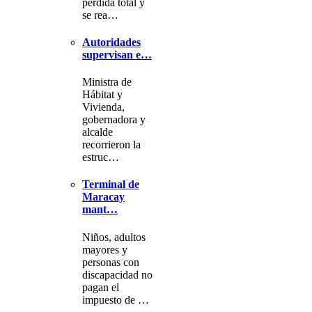
pérdida total y
se rea…
Autoridades
supervisan e…
Ministra de
Hábitat y
Vivienda,
gobernadora y
alcalde
recorrieron la
estruc…
Terminal de
Maracay
mant…
Niños, adultos
mayores y
personas con
discapacidad no
pagan el
impuesto de …