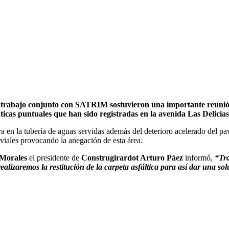
n trabajo conjunto con SATRIM sostuvieron una importante reunión c
cas puntuales que han sido registradas en la avenida Las Delicias
ra en la tubería de aguas servidas además del deterioro acelerado del p
iales provocando la anegación de esta área.
 Morales
el presidente de
Construgirardot Arturo Páez
informó,
“Tra
alizaremos la restitución de la carpeta asfáltica para así dar una sol