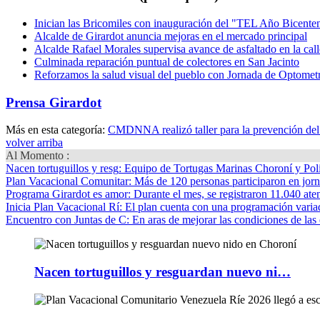
Inician las Bricomiles con inauguración del "TEL Año Bicente
Alcalde de Girardot anuncia mejoras en el mercado principal
Alcalde Rafael Morales supervisa avance de asfaltado en la ca
Culminada reparación puntual de colectores en San Jacinto
Reforzamos la salud visual del pueblo con Jornada de Optometr
Prensa Girardot
Más en esta categoría:
CMDNNA realizó taller para la prevención de
volver arriba
Al Momento :
Nacen tortuguillos y resg
: Equipo de Tortugas Marinas Choroní y Pol
Plan Vacacional Comunitar
: Más de 120 personas participaron en jorn
Programa Girardot es amor
: Durante el mes, se registraron 11.040 ate
Inicia Plan Vacacional Rí
: El plan cuenta con una programación variad
Encuentro con Juntas de C
: En aras de mejorar las condiciones de las 
Nacen tortuguillos y resguardan nuevo ni…