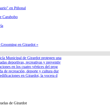
nario" en Piñonal
lle Carabobo
ía
l Grooming en Girardot »
icía Municipal de Girardot protegen una
adas deportivas, recreativas y preventiv
nciones en los cuatro vértices del prog
a de recreación, deporte y cultura dur
edificaciones en Girardot, la vocera d