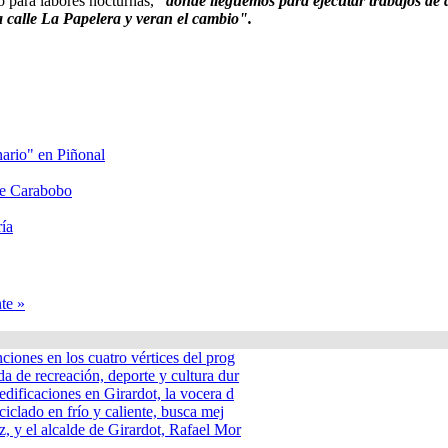
o para labores nocturnas,
“donde lleguemos para ejecutar trabajos de a
a calle La Papelera y veran el cambio".
nario" en Piñonal
lle Carabobo
ía
te »
nciones en los cuatro vértices del prog
a de recreación, deporte y cultura dur
edificaciones en Girardot, la vocera d
ciclado en frío y caliente, busca mej
, y el alcalde de Girardot, Rafael Mor