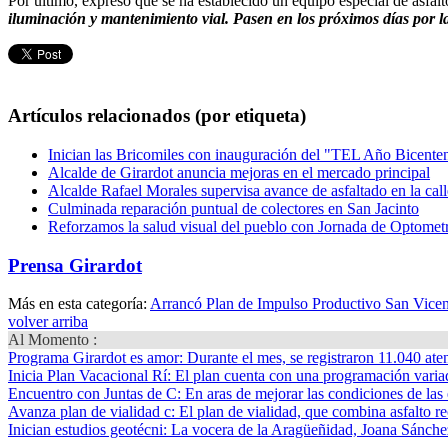
Por último, expresó que se ha establecido un equipo especial de asfalt
iluminación y mantenimiento vial. Pasen en los próximos días por l
Artículos relacionados (por etiqueta)
Inician las Bricomiles con inauguración del "TEL Año Bicente
Alcalde de Girardot anuncia mejoras en el mercado principal
Alcalde Rafael Morales supervisa avance de asfaltado en la ca
Culminada reparación puntual de colectores en San Jacinto
Reforzamos la salud visual del pueblo con Jornada de Optometr
Prensa Girardot
Más en esta categoría:
Arrancó Plan de Impulso Productivo San Vicen
volver arriba
Al Momento :
Programa Girardot es amor
: Durante el mes, se registraron 11.040 ate
Inicia Plan Vacacional Rí
: El plan cuenta con una programación variad
Encuentro con Juntas de C
: En aras de mejorar las condiciones de las 
Avanza plan de vialidad c
: El plan de vialidad, que combina asfalto re
Inician estudios geotécni
: La vocera de la Aragüeñidad, Joana Sánchez