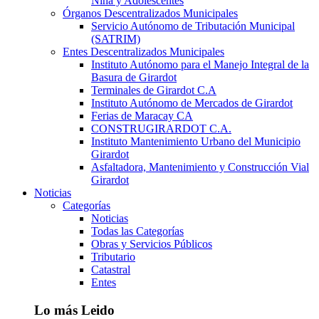
Niña y Adolescentes
Órganos Descentralizados Municipales
Servicio Autónomo de Tributación Municipal
(SATRIM)
Entes Descentralizados Municipales
Instituto Autónomo para el Manejo Integral de la
Basura de Girardot
Terminales de Girardot C.A
Instituto Autónomo de Mercados de Girardot
Ferias de Maracay CA
CONSTRUGIRARDOT C.A.
Instituto Mantenimiento Urbano del Municipio
Girardot
Asfaltadora, Mantenimiento y Construcción Vial
Girardot
Noticias
Categorías
Noticias
Todas las Categorías
Obras y Servicios Públicos
Tributario
Catastral
Entes
Lo más Leido