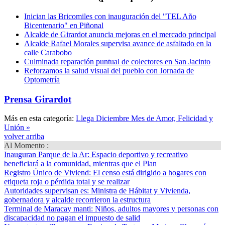
Inician las Bricomiles con inauguración del "TEL Año
Bicentenario" en Piñonal
Alcalde de Girardot anuncia mejoras en el mercado principal
Alcalde Rafael Morales supervisa avance de asfaltado en la
calle Carabobo
Culminada reparación puntual de colectores en San Jacinto
Reforzamos la salud visual del pueblo con Jornada de
Optometría
Prensa Girardot
Más en esta categoría:
Llega Diciembre Mes de Amor, Felicidad y
Unión »
volver arriba
Al Momento :
Inauguran Parque de la Ar
: Espacio deportivo y recreativo
beneficiará a la comunidad, mientras que el Plan
Registro Único de Viviend
: El censo está dirigido a hogares con
etiqueta roja o pérdida total y se realizar
Autoridades supervisan es
: Ministra de Hábitat y Vivienda,
gobernadora y alcalde recorrieron la estructura
Terminal de Maracay manti
: Niños, adultos mayores y personas con
discapacidad no pagan el impuesto de salid