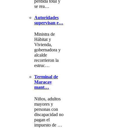
pérdida total y
se rea…
Autoridades
supervisan e…
Ministra de
Hábitat y
Vivienda,
gobernadora y
alcalde
recorrieron la
estruc…
Terminal de
Maracay
mant…
Niños, adultos
mayores y
personas con
discapacidad no
pagan el
impuesto de …