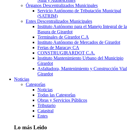
Niña y Adolescentes
Órganos Descentralizados Municipales
Servicio Autónomo de Tributación Municipal
(SATRIM)
Entes Descentralizados Municipales
Instituto Autónomo para el Manejo Integral de la
Basura de Girardot
Terminales de Girardot C.A
Instituto Autónomo de Mercados de Girardot
Ferias de Maracay CA
CONSTRUGIRARDOT C.A.
Instituto Mantenimiento Urbano del Municipio
Girardot
Asfaltadora, Mantenimiento y Construcción Vial
Girardot
Noticias
Categorías
Noticias
Todas las Categorías
Obras y Servicios Públicos
Tributario
Catastral
Entes
Lo más Leido