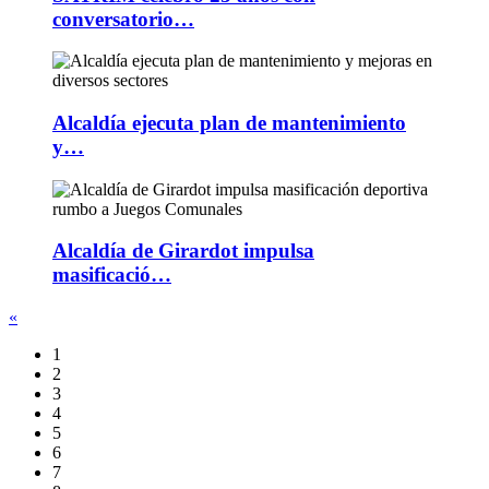
conversatorio…
Alcaldía ejecuta plan de mantenimiento
y…
Alcaldía de Girardot impulsa
masificació…
«
1
2
3
4
5
6
7