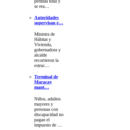
pérdida total y
se rea…
Autoridades
supervisan e…
Ministra de
Hábitat y
Vivienda,
gobernadora y
alcalde
recorrieron la
estruc…
Terminal de
Maracay
mant…
Niños, adultos
mayores y
personas con
discapacidad no
pagan el
impuesto de …