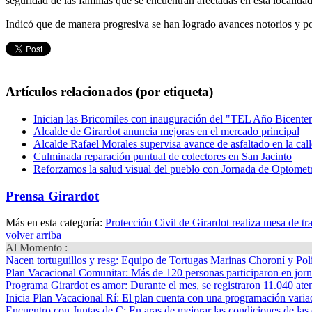
seguridad de las familias que se encuentran afectadas en esta localidad 
Indicó que de manera progresiva se han logrado avances notorios y po
Artículos relacionados (por etiqueta)
Inician las Bricomiles con inauguración del "TEL Año Bicente
Alcalde de Girardot anuncia mejoras en el mercado principal
Alcalde Rafael Morales supervisa avance de asfaltado en la ca
Culminada reparación puntual de colectores en San Jacinto
Reforzamos la salud visual del pueblo con Jornada de Optometr
Prensa Girardot
Más en esta categoría:
Protección Civil de Girardot realiza mesa de tr
volver arriba
Al Momento :
Nacen tortuguillos y resg
: Equipo de Tortugas Marinas Choroní y Pol
Plan Vacacional Comunitar
: Más de 120 personas participaron en jorn
Programa Girardot es amor
: Durante el mes, se registraron 11.040 ate
Inicia Plan Vacacional Rí
: El plan cuenta con una programación variad
Encuentro con Juntas de C
: En aras de mejorar las condiciones de las 