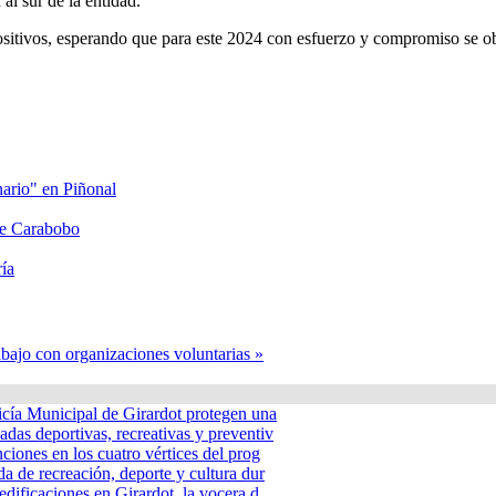
al sur de la entidad.
sitivos, esperando que para este 2024 con esfuerzo y compromiso se ob
nario" en Piñonal
lle Carabobo
ía
abajo con organizaciones voluntarias »
icía Municipal de Girardot protegen una
adas deportivas, recreativas y preventiv
nciones en los cuatro vértices del prog
a de recreación, deporte y cultura dur
edificaciones en Girardot, la vocera d