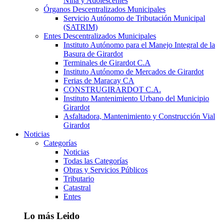
Niña y Adolescentes
Órganos Descentralizados Municipales
Servicio Autónomo de Tributación Municipal
(SATRIM)
Entes Descentralizados Municipales
Instituto Autónomo para el Manejo Integral de la
Basura de Girardot
Terminales de Girardot C.A
Instituto Autónomo de Mercados de Girardot
Ferias de Maracay CA
CONSTRUGIRARDOT C.A.
Instituto Mantenimiento Urbano del Municipio
Girardot
Asfaltadora, Mantenimiento y Construcción Vial
Girardot
Noticias
Categorías
Noticias
Todas las Categorías
Obras y Servicios Públicos
Tributario
Catastral
Entes
Lo más Leido