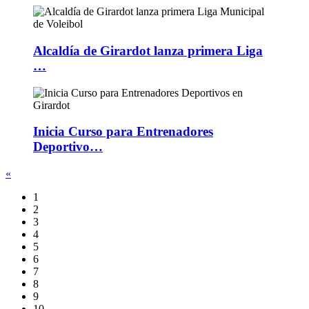
Alcaldía de Girardot lanza primera Liga
…
Inicia Curso para Entrenadores
Deportivo…
«
1
2
3
4
5
6
7
8
9
10