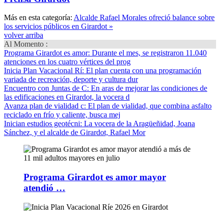
Más en esta categoría:
Alcalde Rafael Morales ofreció balance sobre
los servicios públicos en Girardot »
volver arriba
Al Momento :
Programa Girardot es amor
: Durante el mes, se registraron 11.040
atenciones en los cuatro vértices del prog
Inicia Plan Vacacional Rí
: El plan cuenta con una programación
variada de recreación, deporte y cultura dur
Encuentro con Juntas de C
: En aras de mejorar las condiciones de
las edificaciones en Girardot, la vocera d
Avanza plan de vialidad c
: El plan de vialidad, que combina asfalto
reciclado en frío y caliente, busca mej
Inician estudios geotécni
: La vocera de la Aragüeñidad, Joana
Sánchez, y el alcalde de Girardot, Rafael Mor
Programa Girardot es amor mayor
atendió …