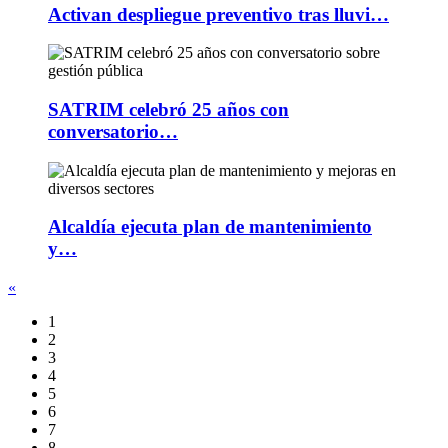
Activan despliegue preventivo tras lluvi…
SATRIM celebró 25 años con
conversatorio…
Alcaldía ejecuta plan de mantenimiento
y…
«
1
2
3
4
5
6
7
8