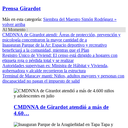
Prensa Girardot
Más en esta categoría:
Siembra del Maestro Simón Rodríguez »
volver arriba
Al Momento :
CMDNNA de Girardot atendi
: Áreas de protección, prevención y
psicología concentraron la mayor cantidad de a
Inauguran Parque de la Ar
: Espacio deportivo y recreativo
beneficiará a la comunidad, mientras que el Plan
Registro Único de Viviend
: El censo está dirigido a hogares con
etiqueta roja o pérdida total y se realizar
Autoridades supervisan es
: Ministra de Hábitat y Vivienda,
gobernadora y alcalde recorrieron la estructura
Terminal de Maracay manti
: Niños, adultos mayores y personas con
discapacidad no pagan el impuesto de salid
CMDNNA de Girardot atendió a más de
4.60…