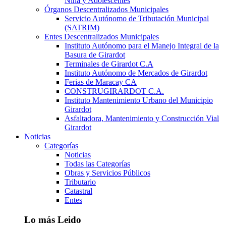
Niña y Adolescentes
Órganos Descentralizados Municipales
Servicio Autónomo de Tributación Municipal
(SATRIM)
Entes Descentralizados Municipales
Instituto Autónomo para el Manejo Integral de la
Basura de Girardot
Terminales de Girardot C.A
Instituto Autónomo de Mercados de Girardot
Ferias de Maracay CA
CONSTRUGIRARDOT C.A.
Instituto Mantenimiento Urbano del Municipio
Girardot
Asfaltadora, Mantenimiento y Construcción Vial
Girardot
Noticias
Categorías
Noticias
Todas las Categorías
Obras y Servicios Públicos
Tributario
Catastral
Entes
Lo más Leido