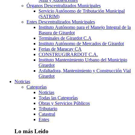
Niña y Adolescentes
Órganos Descentralizados Municipales
Servicio Autónomo de Tributación Municipal
(SATRIM)
Entes Descentralizados Municipales
Instituto Autónomo para el Manejo Integral de la
Basura de Girardot
Terminales de Girardot C.A
Instituto Autónomo de Mercados de Girardot
Ferias de Maracay CA
CONSTRUGIRARDOT C.A.
Instituto Mantenimiento Urbano del Municipio
Girardot
Asfaltadora, Mantenimiento y Construcción Vial
Girardot
Noticias
Categorías
Noticias
Todas las Categorías
Obras y Servicios Públicos
Tributario
Catastral
Entes
Lo más Leido