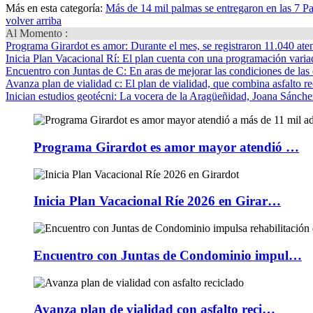
Más en esta categoría:
Más de 14 mil palmas se entregaron en las 7 Pa
volver arriba
Al Momento :
Programa Girardot es amor
: Durante el mes, se registraron 11.040 ate
Inicia Plan Vacacional Rí
: El plan cuenta con una programación variad
Encuentro con Juntas de C
: En aras de mejorar las condiciones de las 
Avanza plan de vialidad c
: El plan de vialidad, que combina asfalto re
Inician estudios geotécni
: La vocera de la Aragüeñidad, Joana Sánchez
Programa Girardot es amor mayor atendió …
Inicia Plan Vacacional Ríe 2026 en Girar…
Encuentro con Juntas de Condominio impul…
Avanza plan de vialidad con asfalto reci…