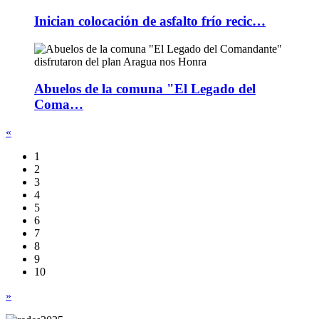
Inician colocación de asfalto frío recic…
Abuelos de la comuna "El Legado del
Coma…
«
1
2
3
4
5
6
7
8
9
10
»