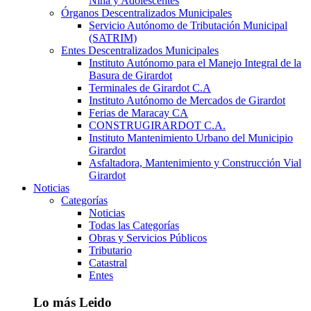
Niña y Adolescentes
Órganos Descentralizados Municipales
Servicio Autónomo de Tributación Municipal
(SATRIM)
Entes Descentralizados Municipales
Instituto Autónomo para el Manejo Integral de la
Basura de Girardot
Terminales de Girardot C.A
Instituto Autónomo de Mercados de Girardot
Ferias de Maracay CA
CONSTRUGIRARDOT C.A.
Instituto Mantenimiento Urbano del Municipio
Girardot
Asfaltadora, Mantenimiento y Construcción Vial
Girardot
Noticias
Categorías
Noticias
Todas las Categorías
Obras y Servicios Públicos
Tributario
Catastral
Entes
Lo más Leido