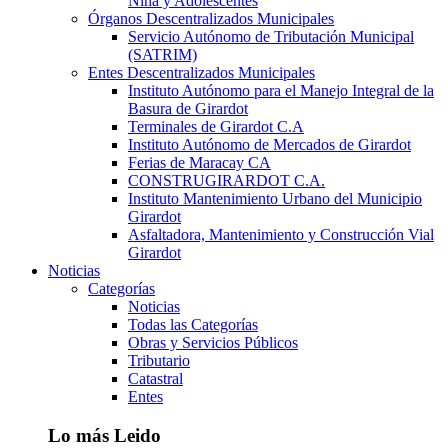
Niña y Adolescentes
Órganos Descentralizados Municipales
Servicio Autónomo de Tributación Municipal
(SATRIM)
Entes Descentralizados Municipales
Instituto Autónomo para el Manejo Integral de la
Basura de Girardot
Terminales de Girardot C.A
Instituto Autónomo de Mercados de Girardot
Ferias de Maracay CA
CONSTRUGIRARDOT C.A.
Instituto Mantenimiento Urbano del Municipio
Girardot
Asfaltadora, Mantenimiento y Construcción Vial
Girardot
Noticias
Categorías
Noticias
Todas las Categorías
Obras y Servicios Públicos
Tributario
Catastral
Entes
Lo más Leido