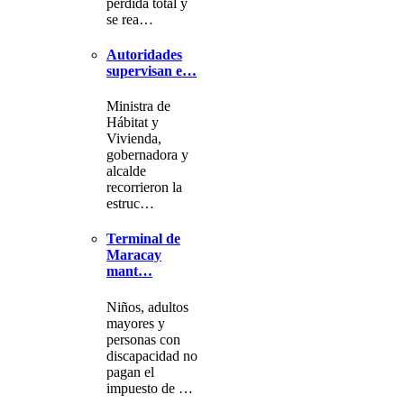
pérdida total y
se rea…
Autoridades
supervisan e…
Ministra de
Hábitat y
Vivienda,
gobernadora y
alcalde
recorrieron la
estruc…
Terminal de
Maracay
mant…
Niños, adultos
mayores y
personas con
discapacidad no
pagan el
impuesto de …