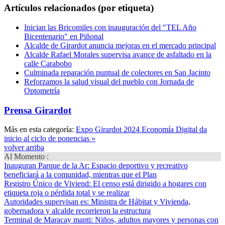
Artículos relacionados (por etiqueta)
Inician las Bricomiles con inauguración del "TEL Año
Bicentenario" en Piñonal
Alcalde de Girardot anuncia mejoras en el mercado principal
Alcalde Rafael Morales supervisa avance de asfaltado en la
calle Carabobo
Culminada reparación puntual de colectores en San Jacinto
Reforzamos la salud visual del pueblo con Jornada de
Optometría
Prensa Girardot
Más en esta categoría:
Expo Girardot 2024 Economía Digital da
inicio al ciclo de ponencias »
volver arriba
Al Momento :
Inauguran Parque de la Ar
: Espacio deportivo y recreativo
beneficiará a la comunidad, mientras que el Plan
Registro Único de Viviend
: El censo está dirigido a hogares con
etiqueta roja o pérdida total y se realizar
Autoridades supervisan es
: Ministra de Hábitat y Vivienda,
gobernadora y alcalde recorrieron la estructura
Terminal de Maracay manti
: Niños, adultos mayores y personas con