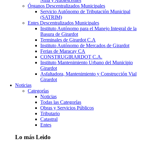
Niña y Adolescentes
Órganos Descentralizados Municipales
Servicio Autónomo de Tributación Municipal
(SATRIM)
Entes Descentralizados Municipales
Instituto Autónomo para el Manejo Integral de la
Basura de Girardot
Terminales de Girardot C.A
Instituto Autónomo de Mercados de Girardot
Ferias de Maracay CA
CONSTRUGIRARDOT C.A.
Instituto Mantenimiento Urbano del Municipio
Girardot
Asfaltadora, Mantenimiento y Construcción Vial
Girardot
Noticias
Categorías
Noticias
Todas las Categorías
Obras y Servicios Públicos
Tributario
Catastral
Entes
Lo más Leido