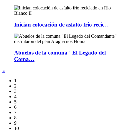
Inician colocación de asfalto frío recic…
Abuelos de la comuna "El Legado del
Coma…
«
1
2
3
4
5
6
7
8
9
10