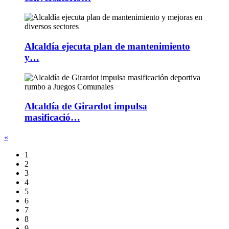
Alcaldía ejecuta plan de mantenimiento
y…
Alcaldía de Girardot impulsa
masificació…
«
1
2
3
4
5
6
7
8
9