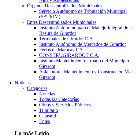
Niña y Adolescentes
Órganos Descentralizados Municipales
Servicio Autónomo de Tributación Municipal
(SATRIM)
Entes Descentralizados Municipales
Instituto Autónomo para el Manejo Integral de la
Basura de Girardot
Terminales de Girardot C.A
Instituto Autónomo de Mercados de Girardot
Ferias de Maracay CA
CONSTRUGIRARDOT C.A.
Instituto Mantenimiento Urbano del Municipio
Girardot
Asfaltadora, Mantenimiento y Construcción Vial
Girardot
Noticias
Categorías
Noticias
Todas las Categorías
Obras y Servicios Públicos
Tributario
Catastral
Entes
Lo más Leido