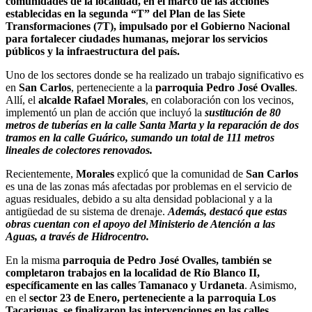
comunidades de la localidad, en el marco de las acciones
establecidas en la segunda “T” del Plan de las Siete
Transformaciones (7T), impulsado por el Gobierno Nacional
para fortalecer ciudades humanas, mejorar los servicios
públicos y la infraestructura del país.
Uno de los sectores donde se ha realizado un trabajo significativo es
en
San Carlos
, perteneciente a la
parroquia Pedro José Ovalles
.
Allí, el
alcalde Rafael Morales
, en colaboración con los vecinos,
implementó un plan de acción que incluyó la
sustitución de 80
metros de tuberías en la calle Santa Marta y la reparación de dos
tramos en la calle Guárico, sumando un total de 111 metros
lineales de colectores renovados.
Recientemente,
Morales
explicó que la comunidad de
San Carlos
es una de las zonas más afectadas por problemas en el servicio de
aguas residuales, debido a su alta densidad poblacional y a la
antigüedad de su sistema de drenaje.
Además, destacó que estas
obras cuentan con el apoyo del Ministerio de Atención a las
Aguas, a través de Hidrocentro.
En la misma
parroquia de Pedro José Ovalles, también se
completaron trabajos en la localidad de Río Blanco II,
específicamente en las calles Tamanaco y Urdaneta
. Asimismo,
en el
sector 23 de Enero, perteneciente a la parroquia Los
Tacariguas, se finalizaron las intervenciones en las calles