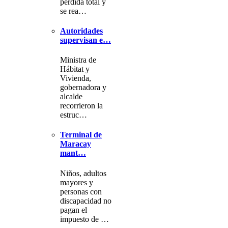
pérdida total y
se rea…
Autoridades
supervisan e…
Ministra de
Hábitat y
Vivienda,
gobernadora y
alcalde
recorrieron la
estruc…
Terminal de
Maracay
mant…
Niños, adultos
mayores y
personas con
discapacidad no
pagan el
impuesto de …